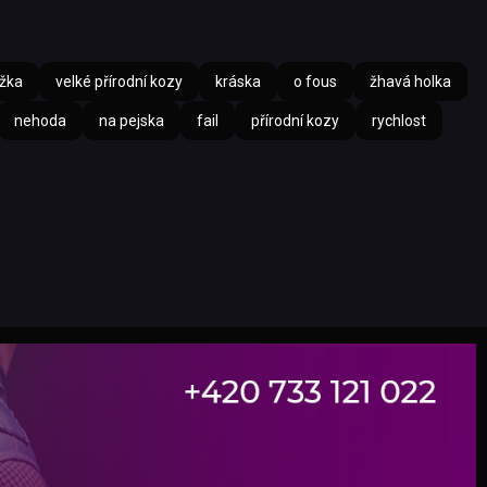
žka
velké přírodní kozy
kráska
o fous
žhavá holka
nehoda
na pejska
fail
přírodní kozy
rychlost