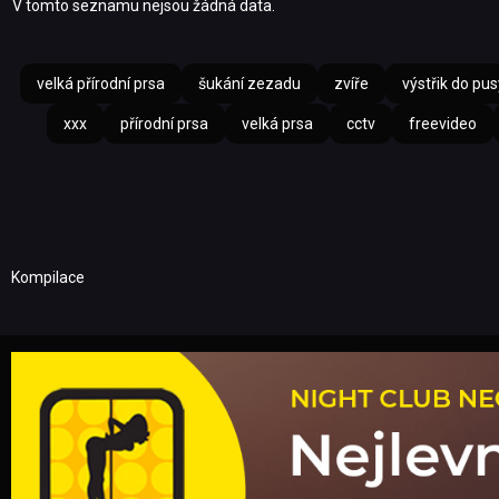
V tomto seznamu nejsou žádná data.
velká přírodní prsa
šukání zezadu
zvíře
výstřik do pus
xxx
přírodní prsa
velká prsa
cctv
freevideo
Kompilace