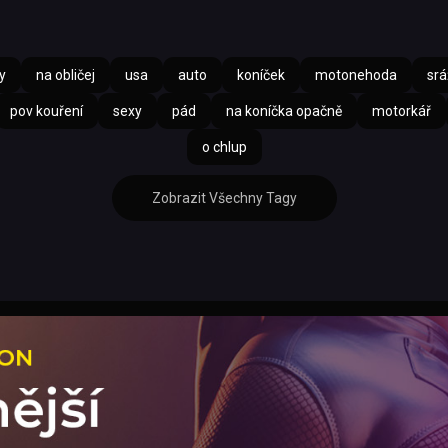
y
na obličej
usa
auto
koníček
motonehoda
srá
pov kouření
sexy
pád
na koníčka opačně
motorkář
o chlup
Zobrazit Všechny Tagy