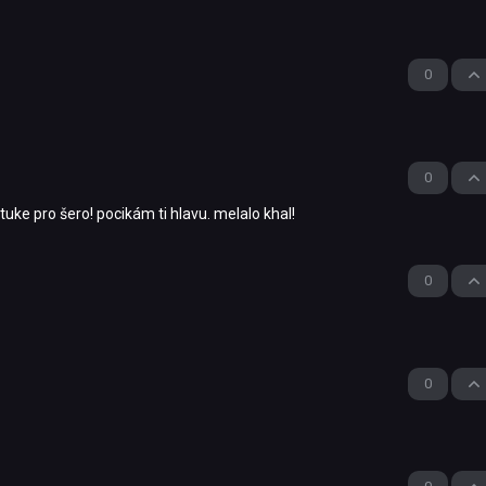
0
0
uke pro šero! pocikám ti hlavu. melalo khal!
0
0