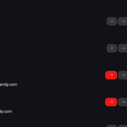
0
0
-1
family.com
-1
ily.com