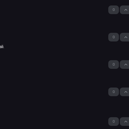
0
0
li.
0
0
0