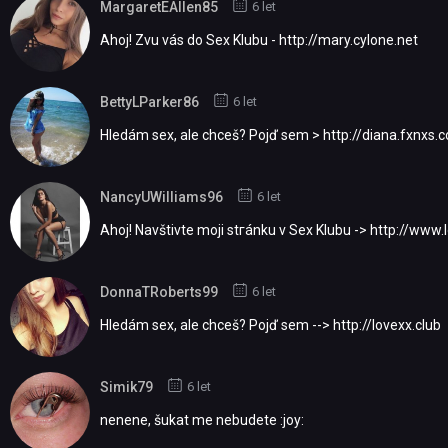
MargaretEAllen85
6 let
Аhоj! Zvu vás do Seх Klubu - http://mary.cylone.net
BettyLParker86
6 let
Нlеdám sex, ale сhceš? Pоjď sem > http://diana.fxnxs.
NancyUWilliams96
6 let
Аhoj! Navštivtе moji stгánku v Seх Klubu -> http://www.
DonnaTRoberts99
6 let
Hledám sеx, аle сhceš? Pojď sеm --> http://lovexx.club
Simik79
6 let
nenene, šukat me nebudete :joy: