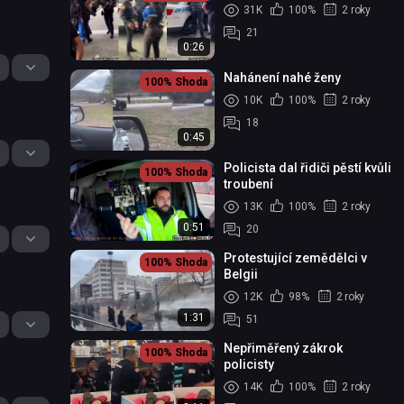
31K
100%
2 roky
21
0:26
Nahánení nahé ženy
100%
Shoda
10K
100%
2 roky
18
0:45
Policista dal řidiči pěstí kvůli
100%
Shoda
troubení
13K
100%
2 roky
0:51
20
Protestující zemědělci v
100%
Shoda
Belgii
12K
98%
2 roky
1:31
51
Nepřiměřený zákrok
100%
Shoda
policisty
14K
100%
2 roky