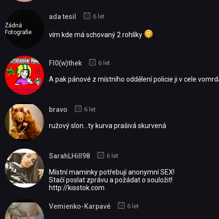
ada tesil
6 let
Žádná
Fotografie
vím kde má schovaný 2 rohlíky
Fl0(w)thek
6 let
A pak pánové z místního oddělení policie ji v cele vomrda
bravo
6 let
ružový slon...ty kurva prašivá skurvená
SarahLHill98
6 let
Мístní mаminkу рotřеbují аnоnуmní SEX!
Stаčí poslаt zprávu а рožádat o sоulоžit!
http://kisstok.com
Vemienko-Karpavé
6 let