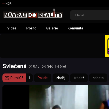
NDR
Videa
Porno
Galerie
Komunita
Svlečená
0:45
34K
6 let
PumliCZ
1
Policie
zloděj
krádež
nahota