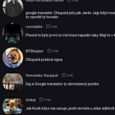
louis-ferdinand céline
6 let
google translate: Chlupatá píču jak Jardo Jagr když nosi
to vysvětli ty hovado
constable
6 let
Přesně to bylo první co mě hned napadlo taky. Mají to v k
MTBbajker
6 let
Chlupatá prašivá cigna
Vemienko-Karpavé
6 let
Daj si Google translator ty obmedzený picinko
ulukaj
6 let
Jak Kosik kdyz vas sacuje, jestli nemate u sebe adblock