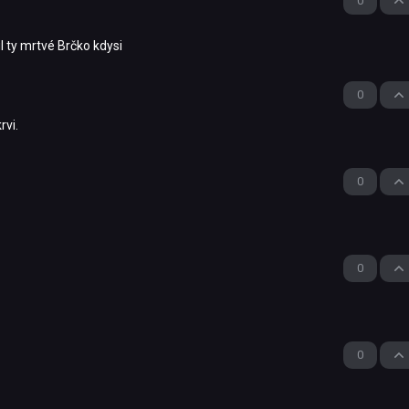
0
l ty mrtvé Brčko kdysi
0
rvi.
0
0
0