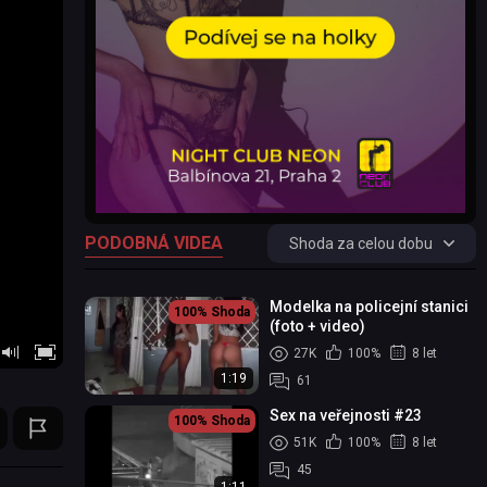
PODOBNÁ VIDEA
Shoda za celou dobu
Modelka na policejní stanici
100%
Shoda
(foto + video)
27K
100%
8 let
1:19
61
Sex na veřejnosti #23
100%
Shoda
51K
100%
8 let
45