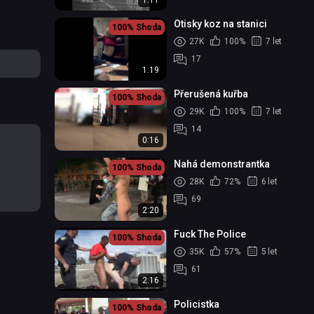
1:11
Otisky koz na stanici
100%
Shoda
27K
100%
7 let
17
1:19
Přerušená kuřba
100%
Shoda
29K
100%
7 let
14
0:16
Nahá demonstrantka
100%
Shoda
28K
72%
6 let
69
2:20
Fuck The Police
100%
Shoda
35K
57%
5 let
61
2:16
Policistka
100%
Shoda