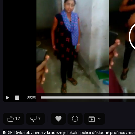
00:00
17
7
INDIE: Dívka obviněná z krádeže je lokální policií důkladně prošacována