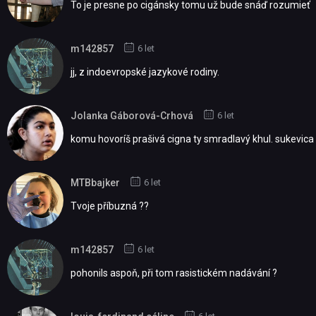
To je presne po cigánsky tomu už bude snáď rozumieť
m142857
6 let
jj, z indoevropské jazykové rodiny.
Jolanka Gáborová-Crhová
6 let
komu hovoríš prašivá cigna ty smradlavý khul. sukevica t
MTBbajker
6 let
Tvoje příbuzná ??
m142857
6 let
pohonils aspoň, při tom rasistickém nadávání ?