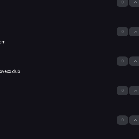
0
0
com
0
lovexx.club
0
0