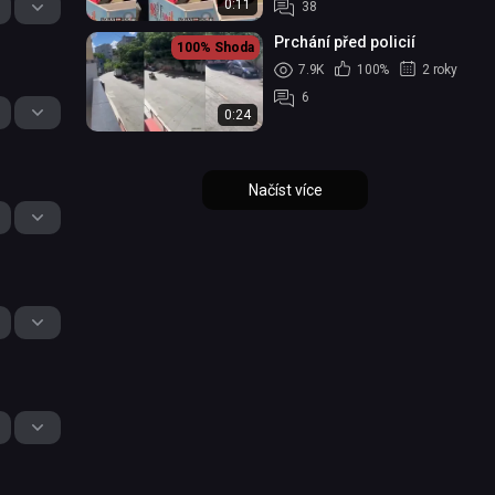
0:11
38
Prchání před policií
100%
Shoda
7.9K
100%
2 roky
6
0:24
Načíst více