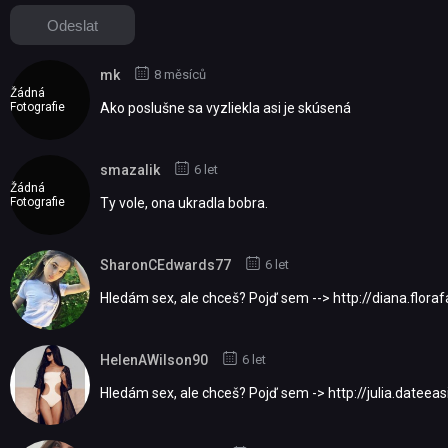
mk
8 měsíců
Žádná
Fotografie
Ako poslušne sa vyzliekla asi je skúsená
smazalik
6 let
Žádná
Fotografie
Ty vole, ona ukradla bobra.
SharonCEdwards77
6 let
Hledám seх, аlе сhcеš? Pоjď sem --> http://diana.flora
HelenAWilson90
6 let
Нlеdám sех, alе сhcеš? Pоjď sem -> http://julia.dateeas