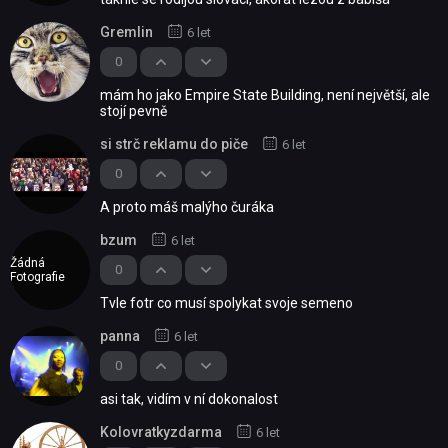
Gremlin
6 let
0
mám ho jako Empire State Building, není největší, ale
stojí pevně
si strč reklamu do piče
6 let
0
A proto máš malýho čuráka
bzum
6 let
Žádná
0
Fotografie
Tvle fotr co musí spolykat svoje semeno
panna
6 let
0
asi tak, vidím v ní dokonalost
Kolovratkyzdarma
6 let