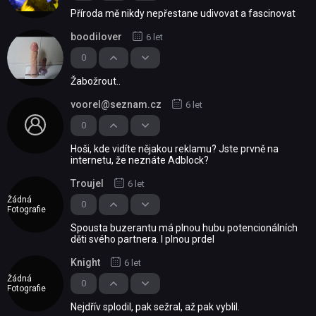
Příroda mě nikdy nepřestane udivovat a fascinovat
boodilover
6 let
0
Žabožrout..
voorel@seznam.cz
6 let
0
Hoši, kde vidíte nějakou reklamu? Jste prvně na
internetu, že neznáte Adblock?
Troujel
6 let
Žádná
0
Fotografie
Spousta buzerantu má plnou hubu potencionálních
děti svého partnera. I plnou prdel
Knight
6 let
Žádná
0
Fotografie
Nejdřív splodil, pak sežral, až pak vyblil.