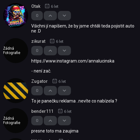
Otak
6 let
0
Všichni jí napíšem, že by jsme chtěli teda pojistit auto
ne .D
zikurat
6 let
Žádná
0
Fotografie
https://www.instagram.com/annalucinska
- není zač.
Zugator
6 let
0
To je panečku reklama ..nevíte co nabízela ?
bender111
6 let
Žádná
0
Fotografie
presne toto ma zaujima