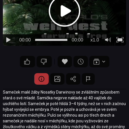
00:00
00:00
x1.0
Sameček malé žáby Nosatky Darwinovy se zvláštním způsobem
stará o své mladé. Samička nejprve naklade až 40 vajíček do
uschlého listí. Sameček je poté hlídá 3–4 týdny, než se v nich začnou
hýbat vyvíjející se embrya. Poté je pozře a uchovává je ve svém
rezonančním měchýřku. Pulci se vylíhnou asi po třech dnech a
sameček je nadále nosí v měchýřku, kde jsou vyživováni ze
žloutkového váčku a z výměšků stěny měchýřku, až do své proměny.