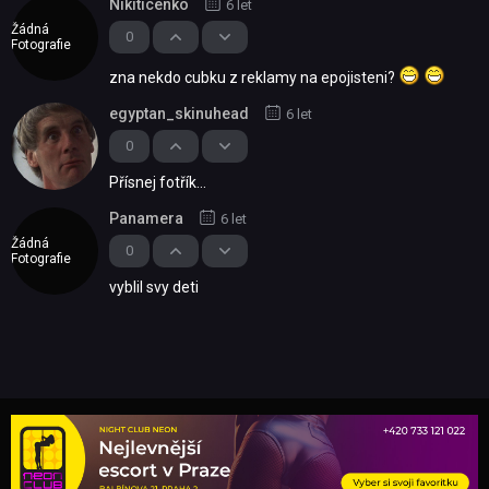
Nikiticenko
6 let
Žádná
0
Fotografie
zna nekdo cubku z reklamy na epojisteni?
egyptan_skinuhead
6 let
0
Přísnej fotřík...
Panamera
6 let
Žádná
0
Fotografie
vyblil svy deti