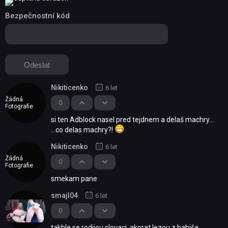
Bezpečnostní kód
Nikiticenko
6 let
Žádná
0
Fotografie
si ten Adblock nasel pred tejdnem a delaš machry...
...co delas machry?!
Nikiticenko
6 let
Žádná
0
Fotografie
smekam pane
smajl04
6 let
0
takhle se rodijou slovaci, akorat lezou z babiša