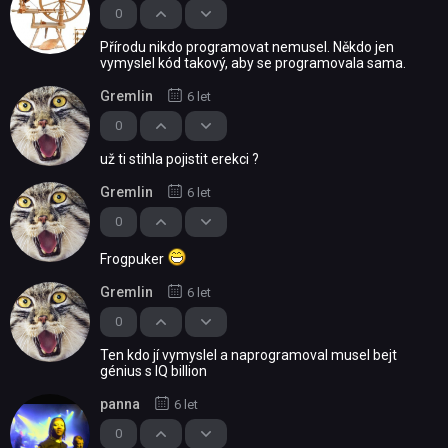
0
Přírodu nikdo programovat nemusel. Někdo jen
vymyslel kód takový, aby se programovala sama.
Gremlin
6 let
0
už ti stihla pojistit erekci ?
Gremlin
6 let
0
Frogpuker
Gremlin
6 let
0
Ten kdo jí vymyslel a naprogramoval musel bejt
génius s IQ billion
panna
6 let
0