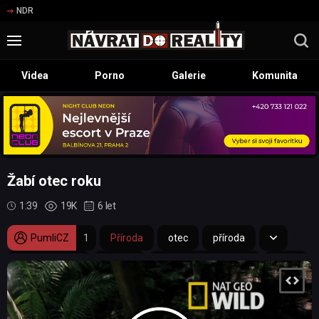
NDR
Videa
Porno
Galerie
Komunita
Žabí otec roku
1:39
19K
6 let
PumliCZ
1
Příroda
otec
příroda
Jížní Amerika
samec
National Geographic
žába
mládě
pulec
obojživelník
vajíčko