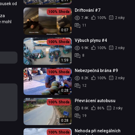
0:11
 kousek od
d
Driftování #7
100%
Shoda
 za
7.4K
100%
2 roky
se mohl
11
0:07
Výbuch plynu #4
100%
Shoda
9.9K
100%
2 roky
8
1:59
Nebezpečná brána #9
100%
Shoda
8.2K
100%
2 roky
12
0:28
Převrácení autobusu
100%
Shoda
8.6K
86%
2 roky
19
0:28
Nehoda při nelegálních
100%
Shoda