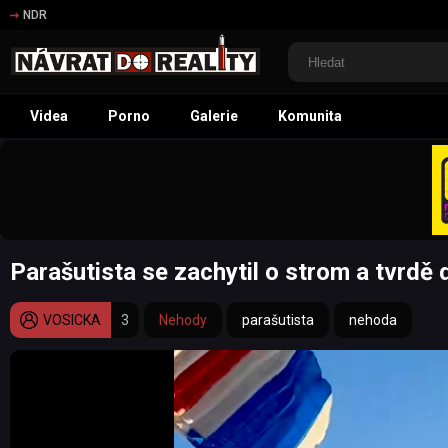
NDR
Videa
Porno
Galerie
Komunita
Parašutista se zachytil o strom a tvrdě 
VOSICKA
3
Nehody
parašutista
nehoda