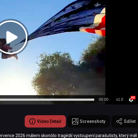
00:00
x1.0
Video Detail
Screenshoty
Sdílet
rvence 2026 málem skončilo tragédií vystoupení parašutisty, který měl 