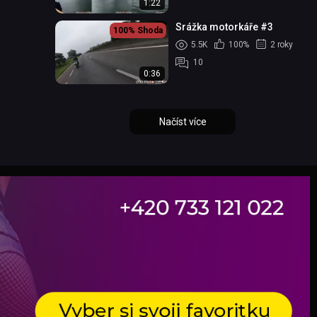
1:22
Srážka motorkáře #3
100%
Shoda
5.5K
100%
2 roky
10
0:36
Načíst více