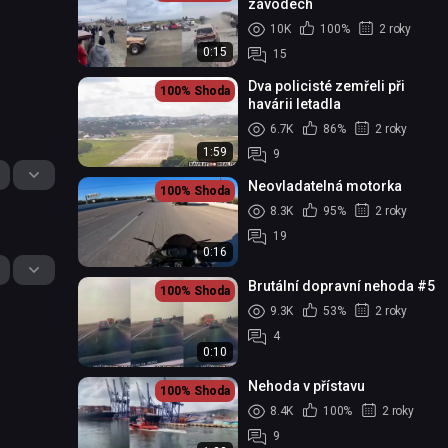
závodech
10K
100%
2 roky
0:15
15
Dva policisté zemřeli při
100%
Shoda
havárii letadla
6.7K
86%
2 roky
1:59
9
Neovladatelná motorka
100%
Shoda
8.3K
95%
2 roky
19
0:16
Brutální dopravní nehoda #5
100%
Shoda
9.3K
53%
2 roky
4
0:10
Nehoda v přístavu
100%
Shoda
8.4K
100%
2 roky
9