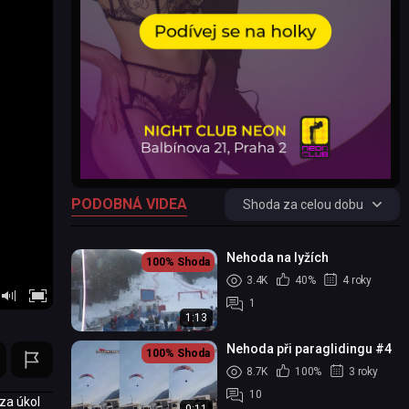
PODOBNÁ VIDEA
Shoda za celou dobu
Nehoda na lyžích
100%
Shoda
3.4K
40%
4 roky
1
1:13
Nehoda při paraglidingu #4
100%
Shoda
8.7K
100%
3 roky
10
za úkol