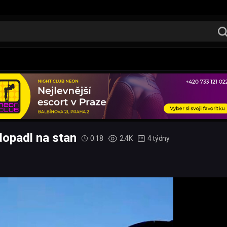
dopadl na stan
0:18
2.4K
4 týdny