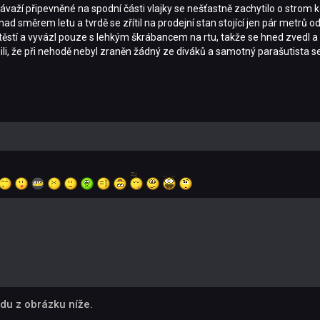
 závaží připevněné na spodní části vlajky se nešťastně zachytilo o strom
nad směrem letu a tvrdě se zřítil na prodejní stan stojící jen pár metrů o
é štěstí a vyvázl pouze s lehkým škrábancem na rtu, takže se hned zvedl a
ili, že při nehodě nebyl zraněn žádný ze diváků a samotný parašutista 
du z obrázku níže.