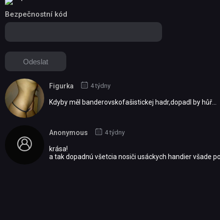
Bezpečnostní kód
Figurka
4 týdny
Kdyby měl banderovskofašistickej hadr,dopadl by hůř...
Anonymous
4 týdny
krása!
a tak dopadnú všetcia nosiči usáckych handier všade po