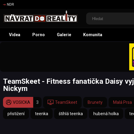
NDR
Videa
Porno
Galerie
Komunita
TeamSkeet - Fitness fanatička Daisy v
Nickym
VOSICKA
3
TeamSkeet
Brunety
Malá Prsa
přistižení
teenka
štíhlá teenka
hubená holka
te