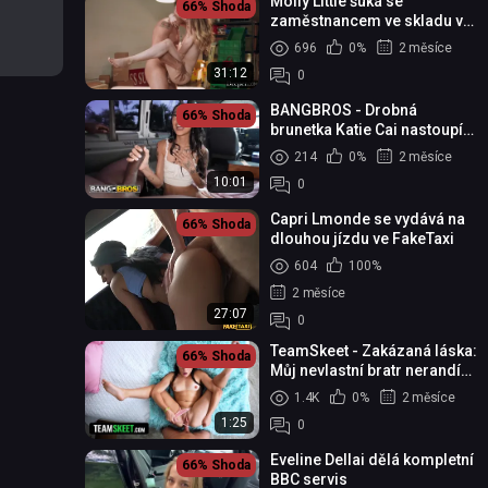
Molly Little šuká se
66%
Shoda
zaměstnancem ve skladu v
obchodě s potravinami
696
0%
2 měsíce
31:12
0
BANGBROS - Drobná
66%
Shoda
brunetka Katie Cai nastoupí
do autobusu a kouří péro
214
0%
2 měsíce
velké jako její hlava
10:01
0
Capri Lmonde se vydává na
66%
Shoda
dlouhou jízdu ve FakeTaxi
604
100%
2 měsíce
27:07
0
TeamSkeet - Zakázaná láska:
66%
Shoda
Můj nevlastní bratr nerandí
se svým nejlepším
1.4K
0%
2 měsíce
kamarádem
1:25
0
Eveline Dellai dělá kompletní
66%
Shoda
BBC servis