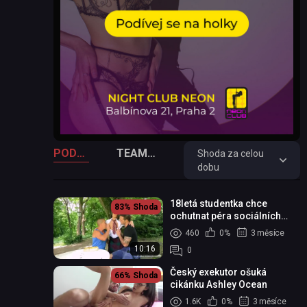
PODOBNÁ VIDEA
TEAMSKEET VIDEA
Shoda za celou
dobu
18letá studentka chce
83%
Shoda
ochutnat péra sociálních
pracovníků
460
0%
3 měsíce
10:16
0
Český exekutor ošuká
66%
Shoda
cikánku Ashley Ocean
1.6K
0%
3 měsíce