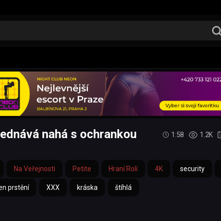
yjednává nahá s ochrankou
1:58
1.2K
Na Veřejnosti
Petite
Hraní Rolí
4K
security
en prstění
XXX
kráska
štíhlá