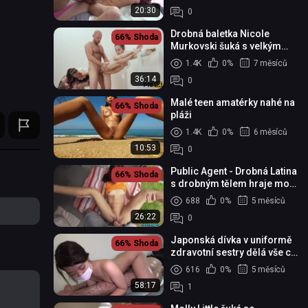
20:30
0
Drobná baletka Nicole
66%
Shoda
Murkovski šuká s velkým
chlapem
1.4K
0%
7 měsíců
36:14
0
Malé teen amatérky nahé na
66%
Shoda
pláži
1.4K
0%
6 měsíců
10:53
0
Public Agent - Drobná Latina
66%
Shoda
s drobným tělem hraje mou
hru
688
0%
5 měsíců
26:22
0
Japonská dívka v uniformě
66%
Shoda
zdravotní sestry dělá vše co
si on přeje!
616
0%
5 měsíců
58:17
1