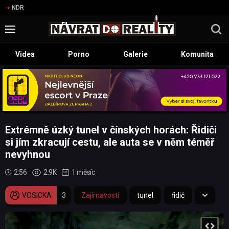
NDR
Videa
Porno
Galerie
Komunita
Extrémně úzký tunel v čínských horách: Řidiči
si jím zkracují cestu, ale auta se v něm téměř
nevyhnou
2:56
2.9K
1 měsíc
VOSICKA
3
Zajímavosti
tunel
řidič
dashcam