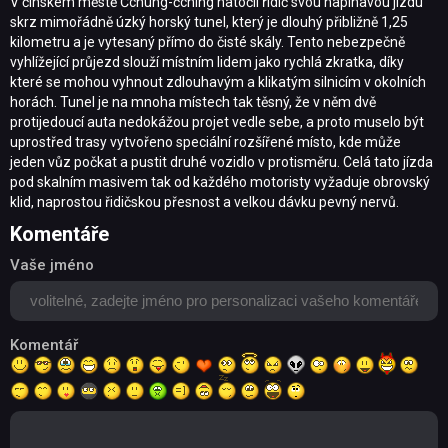
V čínském městě Čchung-čching natočil řidič svou napínavou jízdu
skrz mimořádně úzký horský tunel, který je dlouhý přibližně 1,25
kilometru a je vytesaný přímo do čisté skály. Tento nebezpečně
vyhlížející průjezd slouží místním lidem jako rychlá zkratka, díky
které se mohou vyhnout zdlouhavým a klikatým silnicím v okolních
horách. Tunel je na mnoha místech tak těsný, že v něm dvě
protijedoucí auta nedokážou projet vedle sebe, a proto muselo být
uprostřed trasy vytvořeno speciální rozšířené místo, kde může
jeden vůz počkat a pustit druhé vozidlo v protisměru. Celá tato jízda
pod skalním masivem tak od každého motoristy vyžaduje obrovský
klid, naprostou řidičskou přesnost a velkou dávku pevný nervů.
Komentáře
Vaše jméno
Komentář