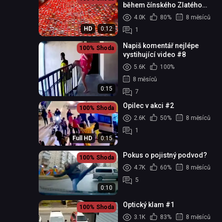
během čínského Zlatého
týdne
4.0K
80%
8 měsíců
HD
0:12
1
Napiš komentář nejlépe
100%
Shoda
vystihující video #8
5.6K
100%
8 měsíců
0:15
7
Opilec v akci #2
100%
Shoda
2.6K
50%
8 měsíců
1
Full HD
0:15
Pokus o pojistný podvod?
100%
Shoda
4.7K
60%
8 měsíců
5
0:10
Optický klam #1
100%
Shoda
3.1K
83%
8 měsíců