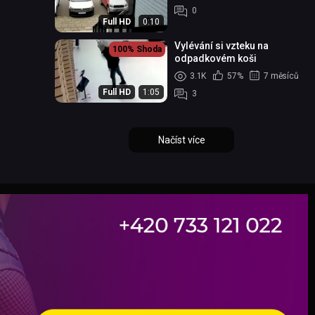
0
Full HD
0:10
Vylévání si vzteku na
100%
Shoda
odpadkovém koši
3.1K
57%
7 měsíců
Full HD
1:05
3
Načíst více