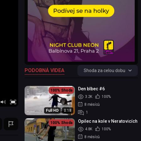
PODOBNÁ VIDEA
Shoda za celou dobu
Den blbec #6
100%
Shoda
3.2K
100%
8 měsíců
Full HD
0:18
1
Opilec na kole v Neratovicích
100%
Shoda
4.8K
100%
8 měsíců