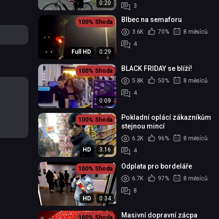
0:20
3
Blbec na semaforu
100%
Shoda
3.6K
70%
8 měsíců
4
Full HD
0:29
BLACK FRIDAY se blíží!
100%
Shoda
5.8K
50%
8 měsíců
4
0:09
Pokladní oplácí zákazníkům
100%
Shoda
stejnou mincí
6.2K
96%
8 měsíců
HD
3:16
4
Odplata pro bordeláře
100%
Shoda
6.7K
97%
8 měsíců
8
HD
0:34
Masivní dopravní zácpa
100%
Shoda