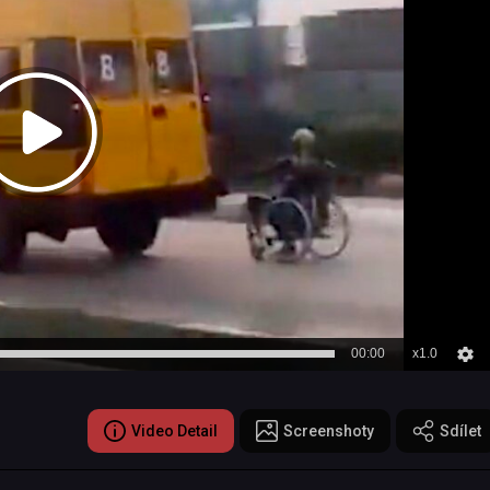
00:00
x1.0
Video Detail
Screenshoty
Sdílet