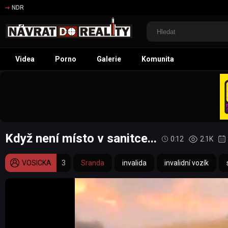
NDR
Videa
Porno
Galerie
Komunita
Když není místo v sanitce...
0:12
2.1K
VOSICKA
3
Sranda
invalida
invalidní vozík