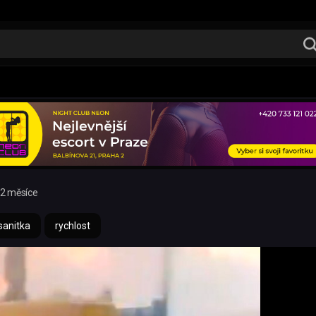
2 měsíce
sanitka
rychlost