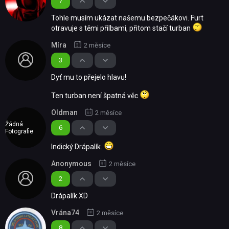
7
Tohle musím ukázat našemu bezpečákovi. Furt
otravuje s těmi přilbami, přitom stačí turban
Míra
2 měsíce
3
Dyť mu to přejelo hlavu!
Ten turban není špatná věc
Oldman
2 měsíce
Žádná
6
Fotografie
Indický Drápalík.
Anonymous
2 měsíce
2
Drápalík XD
Vrána74
2 měsíce
8