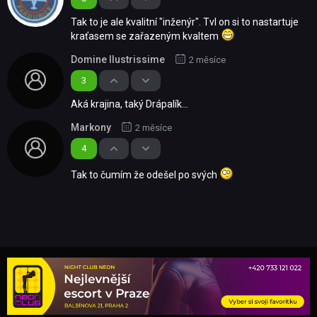
Tak to je ale kvalitní "inženýr". Tvl on si to nastartuje
kraťasem se zařazeným kvaltem
Domine Ilustrissime
2 měsíce
3
Aká krajina, taký Drápalík...
Markony
2 měsíce
4
Tak to čumím že odešel po svých