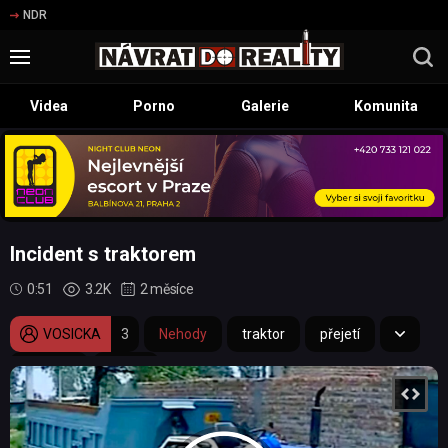
NDR
Videa
Porno
Galerie
Komunita
Incident s traktorem
0:51
3.2K
2 měsíce
VOSICKA
3
Nehody
traktor
přejetí
nehoda
CCTV