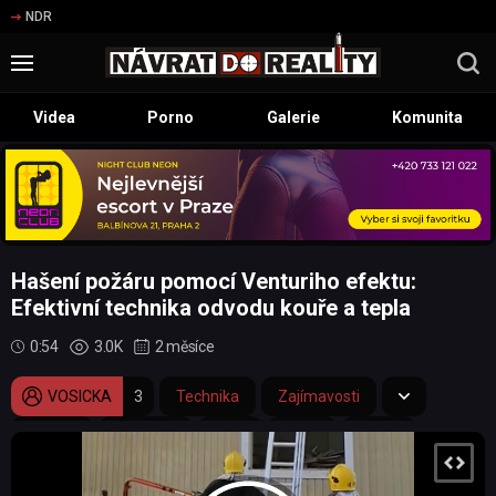
NDR
Videa
Porno
Galerie
Komunita
Hašení požáru pomocí Venturiho efektu:
Efektivní technika odvodu kouře a tepla
0:54
3.0K
2 měsíce
VOSICKA
3
Technika
Zajímavosti
Požáry
plameny
kouř
oheň
hasiči
hasič