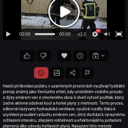
00:00
00:00
x1.0
Hasiči při likvidaci požáru v uzavřených prostorách využívají fyzikální
princip známý jako Venturiho efekt, kdy umístěním vodního proudu
z dýzy směrem ven z otevřeného okna či dveří vytvoří podtlak, který
začne aktivně odsávat kouř a horké plyny z místnosti. Tento proces,
odborně nazývaný hydraulická ventilace, využívá rozdílu tlaků k
urychlení proudění vzduchu směrem ven, čímž dochází k výraznému
ochlazení interiéru, zlepšení viditelnosti a efektivnějšímu potlačení
plamenů díky odvodu hořlavých plynů. Nasazení této metody