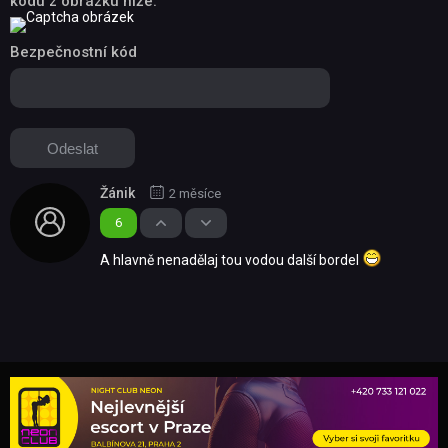
kódu z obrázku níže.
Bezpečnostní kód
Žánik
2 měsíce
6
A hlavně nenadělaj tou vodou další bordel