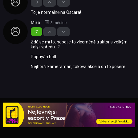
0
To je normálně na Oscara!
Míra
3 měsíce
7
Zdá se mi to, nebo je to víceméně traktor s velkými
koly i vpředu...?
Popayán holt
Nejhorší kameraman, taková akce a on to posere