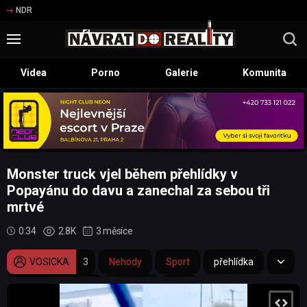
NDR
Videa
Porno
Galerie
Komunita
Monster truck vjel během přehlídky v
Popayánu do davu a zanechal za sebou tři
mrtvé
0:34
2.8K
3 měsíce
VOSICKA
3
Nehody
Sport
přehlídka
smrtelná nehoda
nehoda
dav