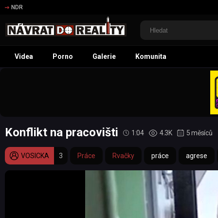
NDR
Videa
Porno
Galerie
Komunita
Konflikt na pracovišti
1:04
4.3K
5 měsíců
VOSICKA
3
Práce
Rvačky
práce
agrese