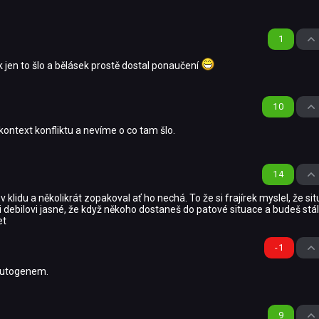
1
k jen to šlo a bělásek prostě dostal ponaučení
10
ntext konfliktu a nevíme o co tam šlo.
14
 klidu a několikrát zopakoval ať ho nechá. To že si frajírek myslel, že si
lo i debilovi jasné, že když někoho dostaneš do patové situace a budeš stá
et
-1
autogenem.
9