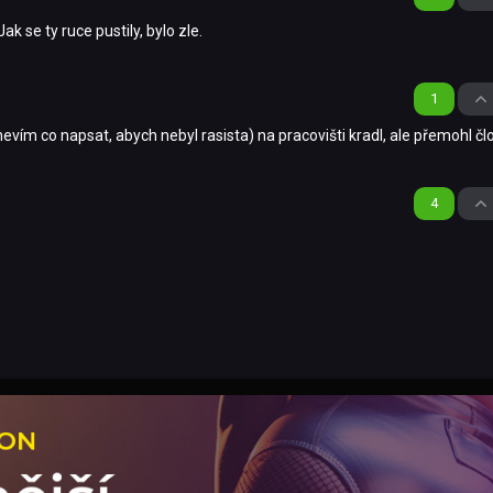
k se ty ruce pustily, bylo zle.
1
nevím co napsat, abych nebyl rasista) na pracovišti kradl, ale přemohl čl
4