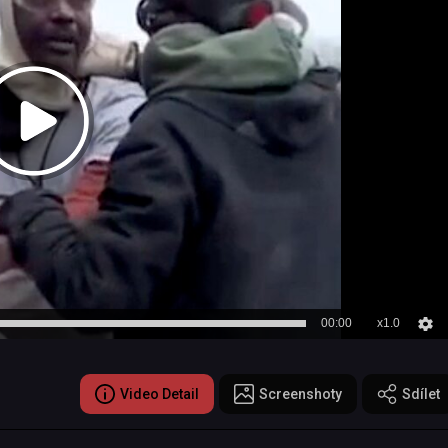
00:00
x1.0
Video Detail
Screenshoty
Sdílet