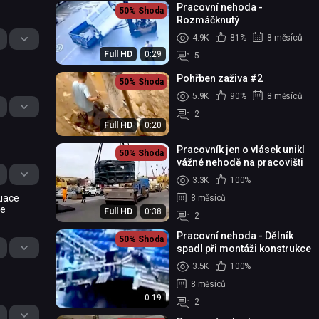
Pracovní nehoda -
50%
Shoda
Rozmáčknutý
4.9K
81%
8 měsíců
Full HD
0:29
5
Pohřben zaživa #2
50%
Shoda
5.9K
90%
8 měsíců
2
Full HD
0:20
Pracovník jen o vlásek unikl
50%
Shoda
vážné nehodě na pracovišti
3.3K
100%
tuace
8 měsíců
le
Full HD
0:38
2
Pracovní nehoda - Dělník
50%
Shoda
spadl při montáži konstrukce
3.5K
100%
8 měsíců
0:19
2