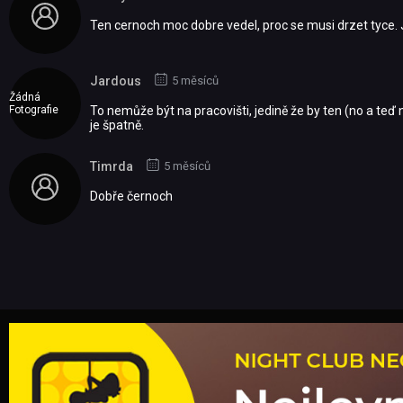
Ten cernoch moc dobre vedel, proc se musi drzet tyce. Ja
Jardous
5 měsíců
Žádná
Fotografie
To nemůže být na pracovišti, jedině že by ten (no a teď 
je špatně.
Timrda
5 měsíců
Dobře černoch