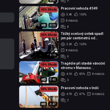
0:32
5
Pracovní nehoda #349
50%
Shoda
5.4K
100%
8 měsíců
HD
0:25
8
Těžký ocelový svitek spadl
50%
Shoda
jen pár centimetrů od
dělníka
3.2K
100%
8 měsíců
0:15
0
Tragédie při stavbě vánoční
50%
Shoda
stromu v Manausu:
převržený jeřáb zabil
4.1K
85%
8 měsíců
jednoho pracovníka a
HD
0:40
3
dalšího ...
Pracovní nehoda v Indii
50%
Shoda
4.7K
87%
8 měsíců
2
HD
0:47