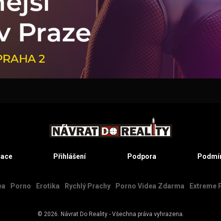
race
Přihlášení
Podpora
Podmín
ea
Porno
Erotika
Rychlý Prachy
Porno Videa Zdarma
Extreme 
© 2026.
Návrat Do Reality
- Všechna práva vyhrazena.