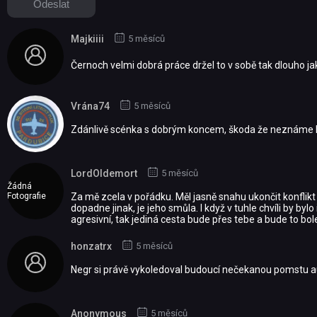
Majkiiii
5 měsíců
Černoch velmi dobrá práce držel to v sobě tak dlouho ja
Vrána74
5 měsíců
Zdánlivě scénka s dobrým koncem, škoda že neznáme ko
LordOldemort
5 měsíců
Žádná
Fotografie
Za mě zcela v pořádku. Měl jasně snahu ukončit konflikt v
dopadne jinak, je jeho smůla. I když v tuhle chvíli by by
agresivní, tak jediná cesta bude přes tebe a bude to bol
honzatrx
5 měsíců
Negr si právě vykoledoval budoucí nečekanou pomstu 
Anonymous
5 měsíců