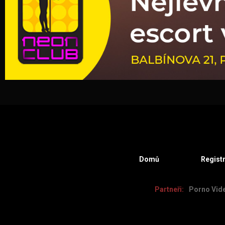
Domů
Regist
Partneři:
Porno Vid