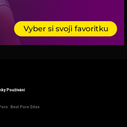
ky Používání
Porn
Best Porn Sites