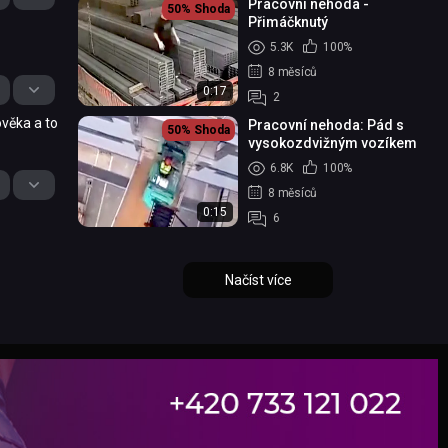
Pracovní nehoda -
50%
Shoda
Přimáčknutý
5.3K
100%
8 měsíců
0:17
2
ověka a to
Pracovní nehoda: Pád s
50%
Shoda
vysokozdvižným vozíkem
6.8K
100%
8 měsíců
0:15
6
Načíst více