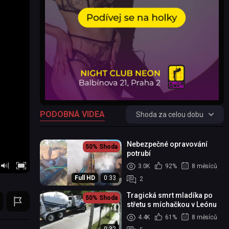
PODOBNÁ VIDEA
Shoda za celou dobu
Nebezpečné opravování
50%
Shoda
potrubí
3.0K
92%
8 měsíců
Full HD
0:33
2
Tragická smrt mladíka po
50%
Shoda
střetu s míchačkou v Leónu
4.4K
61%
8 měsíců