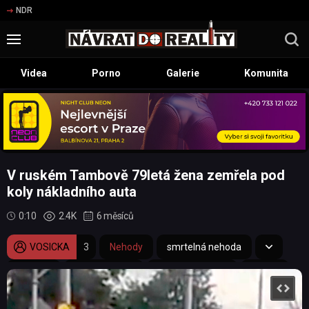
NDR
Videa
Porno
Galerie
Komunita
V ruském Tambově 79letá žena zemřela pod
koly nákladního auta
0:10
2.4K
6 měsíců
VOSICKA
3
Nehody
smrtelná nehoda
nehoda
nákladní auto
nákladní vozidlo
přejetí
seniorka