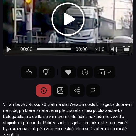
00:00
00:00
x1.0
V Tambově v Rusku 20. září na ulici Aviační došlo k tragické dopravní
nehodě, při které 79letá žena přecházela silnici poblíž zastávky
Delegatskaja a ocitla se v mrtvém úhlu řidiče nákladního vozidla
stojícího u přechodu. Řidič vozidlo rozjel a seniorka, kterou neviděl,
byla sražena a utrpěla zranění neslučitelná se životem a na místě
zemřela.