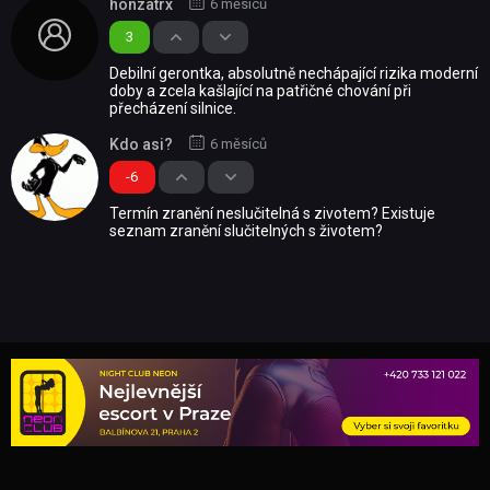
honzatrx
6 měsíců
3
Debilní gerontka, absolutně nechápající rizika moderní
doby a zcela kašlající na patřičné chování při
přecházení silnice.
Kdo asi?
6 měsíců
-6
Termín zranění neslučitelná s zivotem? Existuje
seznam zranění slučitelných s životem?