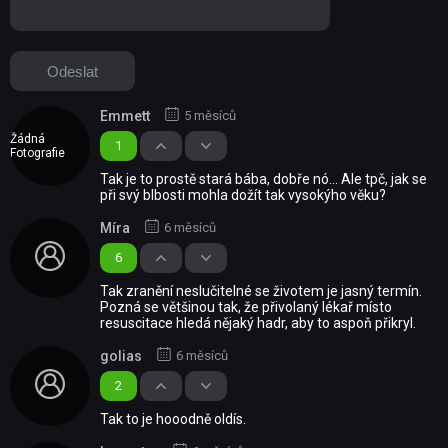
Emmett
5 měsíců
Žádná
1
Fotografie
Tak je to prostě stará bába, dobře nó... Ale tpč, jak se
při svý blbosti mohla dožít tak vysokýho věku?
Míra
6 měsíců
6
Tak zranění neslučitelné se životem je jasný termín.
Pozná se většinou tak, že přivolaný lékař místo
resuscitace hledá nějaký hadr, aby to aspoň přikryl.
golias
6 měsíců
2
Tak to je hooodně oldís.