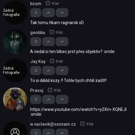
bzum
9 let
Žádná
0
Fotografie
Tak tomu řikam ragnarok xD
geobbu
9 let
0
A nedal si ten blbec prst přes objektiv? :smile:
Jay Kay
9 let
Žádná
0
Fotografie
To si děláš kozy..!! Tohle bych chtěl zažít!!
Prasoj
9 let
0
https://www.youtube.com/watch?v=y2Xm-XQNEJI
:smile:
w.vaclavik@seznam.cz
9 let
0