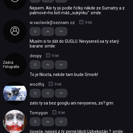
Nejsem. Ale ty jsi podle fotky někde ze Sumatry a z
palmové=ho listí máš ,,sukýnku'' :smile:
w.vaclavik@seznam.cz
9 let
0
Musím si to dát do GUGLU. Nevysereš sa ty starý
barane :smile:
despy
9 let
Žádná
0
Fotografie
To je Nicota, nekde tam bude Gmork!
woolfiq
9 let
0
zato ty sa bez googlu ani nevyseres, ze?:grin:
Tomygun
9 let
0
čoveče, nejseš z tý země Idioti Uzbekistán ? :smile: