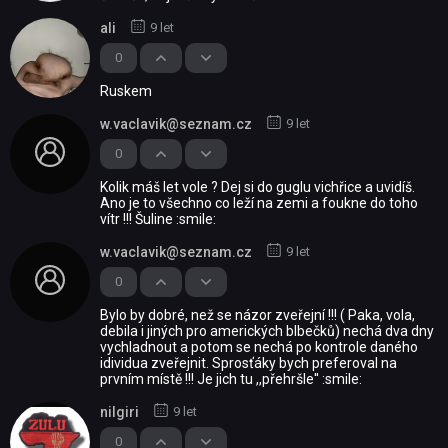
ali
9 let
0
Ruskem
w.vaclavik@seznam.cz
9 let
0
Kolik máš let vole ? Dej si do guglu vichřice a uvidíš.
Ano je to všechno co leží na zemi a foukne do toho
vítr !!! Šuline :smile:
w.vaclavik@seznam.cz
9 let
0
Bylo by dobré, než se názor zveřejní !!! ( Paka, vola,
debila i jiných pro amerických blbečků) nechá dva dny
vychladnout a potom se nechá po kontrole daného
idividua zveřejnit. Sprosťáky bych preferoval na
prvním místě !!! Je jich tu ,,přehršle'' :smile:
nilgiri
9 let
0