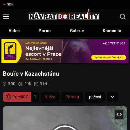
NDR
Videa
Porno
Galerie
Komunita
Bouře v Kazachstánu
3:00
17K
9 let
PumliCZ
1
Video
Příroda
počasí
Kazachstán
bouře
apokalypsa
tma