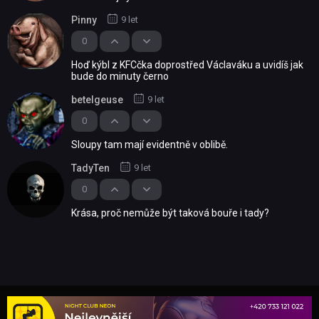
Pinny
9 let
0
Hoď kýbl z KFCčka doprostřed Václaváku a uvidíš jak
bude do minuty černo
betelgeuse
9 let
0
Sloupy tam mají evidentně v oblibě.
TadyTen
9 let
0
Krása, proč nemůže být taková bouře i tady?