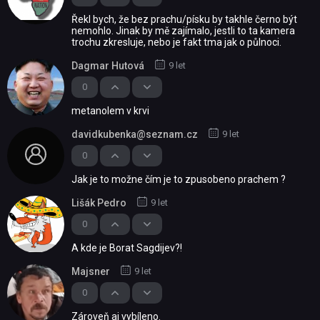
Řekl bych, že bez prachu/písku by takhle černo být
nemohlo. Jinak by mě zajímalo, jestli to ta kamera
trochu zkresluje, nebo je fakt tma jak o půlnoci.
Dagmar Hutová
9 let
0
metanolem v krvi
davidkubenka@seznam.cz
9 let
0
Jak je to možne čím je to zpusobeno prachem ?
Lišák Pedro
9 let
0
A kde je Borat Sagdijev?!
Majsner
9 let
0
Zároveň aj vybíleno.