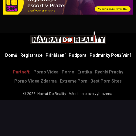
Domů
Registrace
Přihlášení
Podpora
Podmínky Používání
Partneři:
Porno Videa
Porno
Erotika
Rychlý Prachy
Porno Videa Zdarma
Extreme Porn
Best Porn Sites
© 2026.
Návrat Do Reality
- Všechna práva vyhrazena.