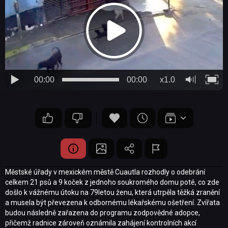
00:00
00:00
x1.0
Městské úřady v mexickém městě Cuautla rozhodly o odebrání
celkem 21 psů a 9 koček z jednoho soukromého domu poté, co zde
došlo k vážnému útoku na 79letou ženu, která utrpěla těžká zranění
a musela být převezena k odbornému lékařskému ošetření. Zvířata
budou následně zařazena do programu zodpovědné adopce,
přičemž radnice zároveň oznámila zahájení kontrolních akcí