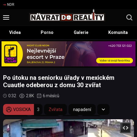
NDR
Videa
Porno
Galerie
Komunita
Po útoku na seniorku úřady v mexickém
Cuautle odeberou z domu 30 zvířat
0:32
2.8K
6 měsíců
VOSICKA
3
Zvířata
napadení
seniorka
stará žena
ulice
CCTV