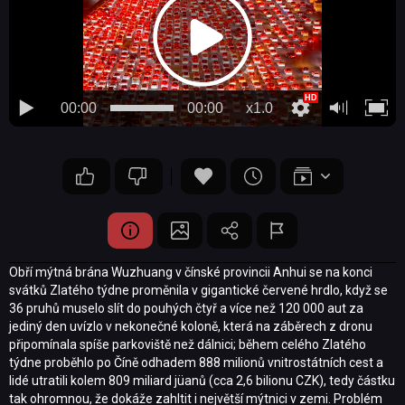
00:00
00:00
x1.0
Obří mýtná brána Wuzhuang v čínské provincii Anhui se na konci
svátků Zlatého týdne proměnila v gigantické červené hrdlo, když se
36 pruhů muselo slít do pouhých čtyř a více než 120 000 aut za
jediný den uvízlo v nekonečné koloně, která na záběrech z dronu
připomínala spíše parkoviště než dálnici; během celého Zlatého
týdne proběhlo po Číně odhadem 888 milionů vnitrostátních cest a
lidé utratili kolem 809 miliard jüanů (cca 2,6 bilionu CZK), tedy částku
tak ohromnou, že dokáže zahltit i největší mýtnici v zemi. Problém