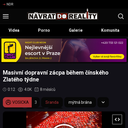
NDR
Videa
Porno
Galerie
Komunita
Masivní dopravní zácpa během čínského
Zlatého týdne
0:12
4.0K
8 měsíců
VOSICKA
3
Sranda
mýtná brána
dálnice
zácpa
Čína