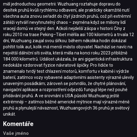
měl jednoduchou geometrii: Wuzhuang roztahuje dopravu do
desítek pruhů kvůli rychlému odbavení, ale prakticky okamžitě nutí
všechna auta znovu seřadit do čtyř jízdních pruhů, což při extrémní
zátěži vytváří nevyhnutelný chaos – zejména když se miliony lidí
vracejí domů ve stejný den. Ačkoli nejdelší zácpa v historii Číny z
roku 2010 na trase Peking–Tibet měřila asi 100 kilometrů a trvala 12
dní, Wuzhuang zaujal svou šířkou: během několika hodin dokázal
pohltit tolik aut, kolik má menší město obyvatel. Nachází se navíc na
největší dálniční síti světa, která měla na konci roku 2023 přibližně
184 000 kilometrů. Událost ukázala, že ani gigantická infrastruktura
nedokáže vzdorovat fyzice návratové špičky. Pro řidiče to
znamenalo tvrdý test chlazení motorů, komfortu v kabině i výdrže
baterií, zatímco vozy vybavené adaptivními asistenty výrazně ulevily
unaveným posádkám; zároveň se potvrdilo, že chytré plánování,
navigační aplikace a rozprostření odjezdů fungují lépe než pouhé
přidávání pruhů. A ve srovnání s USA působí Wuzhuang ještě
extrémněji – zatímco běžné americké mýtnice mají výrazně méně
pruhů a plynulejší návaznost, Wuzhuangových 36 pruhů je světový
unikát.
Komentáře
Vaše jméno