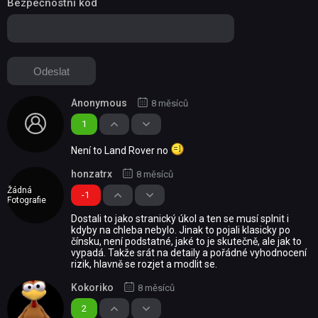
Bezpečnostní kód
Anonymous
8 měsíců
1
Není to Land Rover no
honzatrx
8 měsíců
Žádná
-1
Fotografie
Dostali to jako stranický úkol a ten se musí splnit i
kdyby na chleba nebylo. Jinak to pojali klasicky po
čínsku, není podstatné, jaké to je skutečně, ale jak to
vypadá. Takže srát na detaily a pořádné vyhodnocení
rizik, hlavně se rozjet a modlit se.
Kokoriko
8 měsíců
2