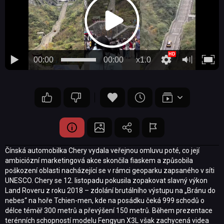
00:00
00:00
x1.0
Čínská automobilka Chery vydala veřejnou omluvu poté, co její
ambiciózní marketingová akce skončila fiaskem a způsobila
poškození oblasti nacházející se v rámci geoparku zapsaného v síti
UNESCO. Chery se 12. listopadu pokusila zopakovat slavný výkon
Land Roveru z roku 2018 – zdolání brutálního výstupu na „Bránu do
nebes“ na hoře Tchien-men, kde na posádku čeká 999 schodů o
délce téměř 300 metrů a převýšení 150 metrů. Během prezentace
terénních schopností modelu Fengyun X3L však zachycená videa