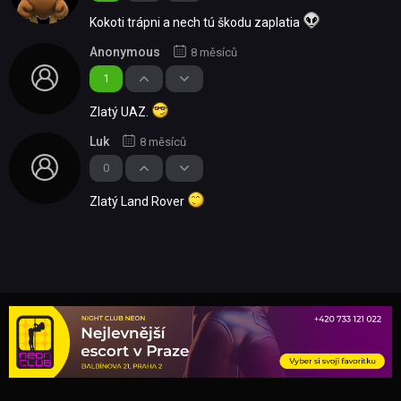
Kokoti trápni a nech tú škodu zaplatia
Anonymous
8 měsíců
1
Zlatý UAZ.
Luk
8 měsíců
0
Zlatý Land Rover