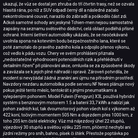
ukazují, že vůz se dostal jen zhruba do tří čtvrtin trasy, než se ozvala
hlasitá rána, po níž z SUV odpadl černý díl a následně začalo
nekontrolovaně couvat, narazilo do zábradlí a poškodilo část zdi.
Ačkoli samotné schody ani jeskyně Tchien-men nejsou samostatně
zapsány na seznamu světového dědictví, celá oblast podléhá přísné
ochraně. Interní šetření automobilky ukázalo, že se neočekávaně
uvolnila spona na kotevním bodu bezpečnostního lana, které se
poté zamotalo do pravého zadního kola a odpojilo přenos výkonu,
což vedlo k pádu vozu. Chery ve svém prohlášení přiznala
„nedostatečné vyhodnocení potenciálních rizik a přehlédnutí v
detailním řízení“ při plánování akce, omluvila se za způsobené škody
a zavázala se k jejich plné náhradě i opravě. Zároveň potvrdila, že
incident si nevyžádal žádná zranění ani újmu na přírodním prostředí.
Navzdory nezdaru automobilka podle serveru NF News plánuje nový
pokus ještě tento měsíc, tentokrát s jinými pneumatikami a
vylepšeným pohonem. Model Fulwin (Fengyun) X3L používá hybridní
systém s benzinovým motorem 1.5 a baterií 33,7 kWh a nabízí jak
pohon zadních kol, tak dvoumotorový pohon všech kol s výkonem až
422 koní, točivým momentem 505 Nm a dojezdem přes 1000 km, z
toho 205 km čistě elektricky. Vůz má nájezdový úhel 22 stupňů,
výjezdový 30 stupňů a světlou výšku 225 mm, přičemž nechybí ani
jízdní režimy pro sníh, bahno, písek či štěrk. Přestože poptávka po