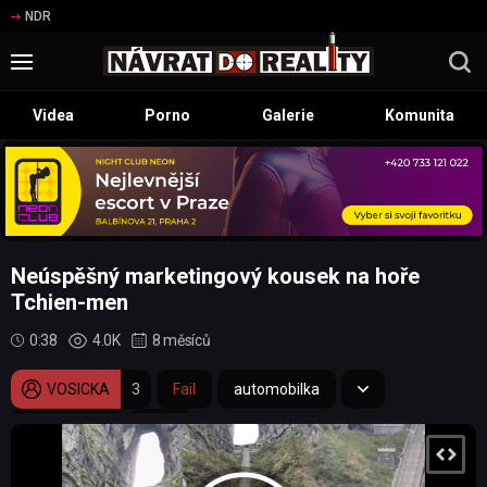
NDR
Videa
Porno
Galerie
Komunita
Neúspěšný marketingový kousek na hoře
Tchien-men
0:38
4.0K
8 měsíců
VOSICKA
3
Fail
automobilka
tchien-men
hora