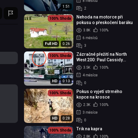
8 měsíců
1:51
2
Nehoda na motorce při
100%
Shoda
pokusu o přeskočení baráku
3.8K
100%
6 měsíců
Full HD
0:26
3
Zázračné přežití na North
100%
Shoda
West 200: Paul Cassidy
vyvázl z děsivé havárie v
3.5K
100%
obytné zóně
4 měsíce
HD
0:13
0
Pokus o vyjetí strmého
100%
Shoda
kopce na krosce
2.3K
100%
3 měsíce
HD
0:28
0
Trik na kapra
100%
Shoda
2.8K
100%