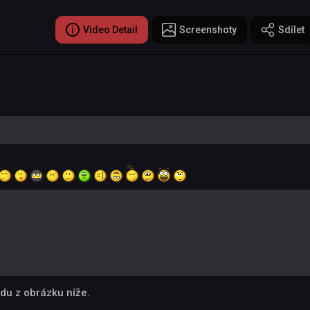
Video Detail
Screenshoty
Sdílet
du z obrázku níže.