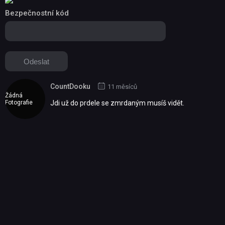
Bezpečnostní kód
CountDooku
11 měsíců
Žádná
Fotografie
Jdi už do prdele se zmrdaným musíš vidět.