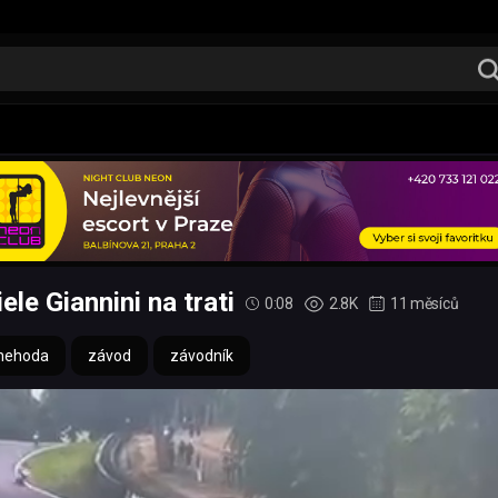
e Giannini na trati
0:08
2.8K
11 měsíců
nehoda
závod
závodník