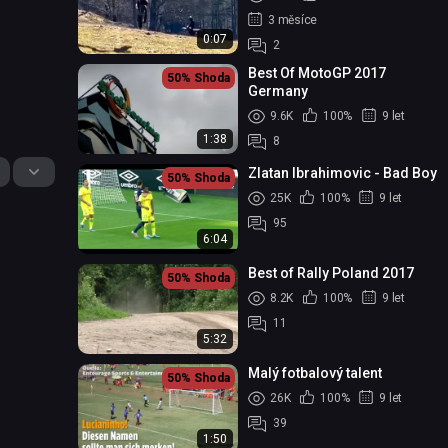
3 měsíce
0:07
2
Best Of MotoGP 2017
50%
Shoda
Germany
9.6K
100%
9 let
1:38
8
Zlatan Ibrahimovic - Bad Boy
50%
Shoda
25K
100%
9 let
95
6:04
Best of Rally Poland 2017
50%
Shoda
8.2K
100%
9 let
11
5:32
Malý fotbalový talent
50%
Shoda
26K
100%
9 let
39
1:50