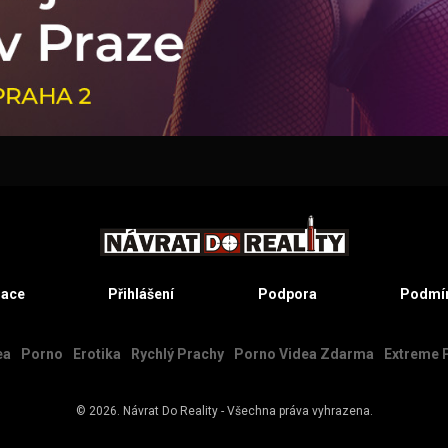
race
Přihlášení
Podpora
Podmín
ea
Porno
Erotika
Rychlý Prachy
Porno Videa Zdarma
Extreme 
© 2026.
Návrat Do Reality
- Všechna práva vyhrazena.