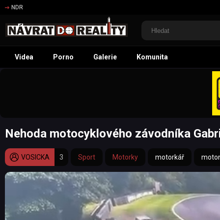
NDR
Videa
Porno
Galerie
Komunita
Nehoda motocyklového závodníka Gabriel
VOSICKA
3
Sport
Motorky
motorkář
moto