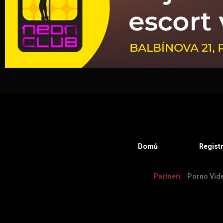
Domů
Regist
Partneři:
Porno Vid