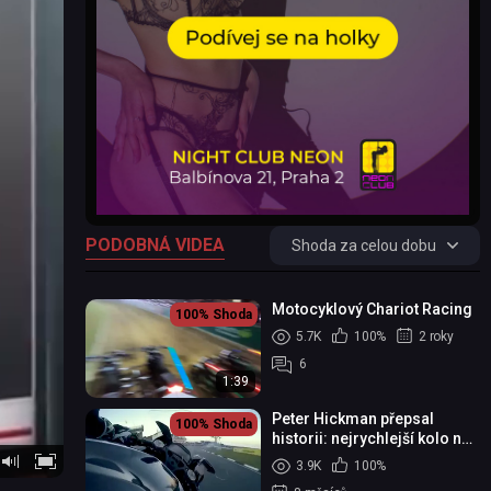
PODOBNÁ VIDEA
Shoda za celou dobu
Motocyklový Chariot Racing
100%
Shoda
5.7K
100%
2 roky
6
1:39
Peter Hickman přepsal
100%
Shoda
historii: nejrychlejší kolo na
Isle of Man TT
3.9K
100%