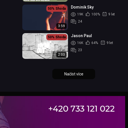
Dominik Sky
50%
Shoda
19K
100%
9 let
24
3:59
Jason Paul
50%
Shoda
16K
64%
9 let
23
2:03
Načíst více