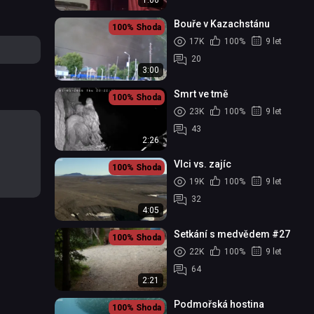
1:06
Bouře v Kazachstánu
100%
Shoda
17K
100%
9 let
20
3:00
Smrt ve tmě
100%
Shoda
23K
100%
9 let
43
2:26
Vlci vs. zajíc
100%
Shoda
19K
100%
9 let
32
4:05
Setkání s medvědem #27
100%
Shoda
22K
100%
9 let
64
2:21
Podmořská hostina
100%
Shoda