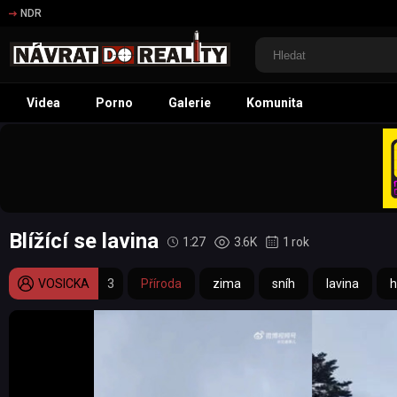
NDR
Videa
Porno
Galerie
Komunita
Blížící se lavina
1:27
3.6K
1 rok
VOSICKA
3
Příroda
zima
sníh
lavina
h