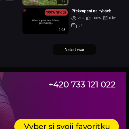
0:22
Překvapení na rybách
100%
Shoda
21K
100%
8 let
34
2:05
Načíst více