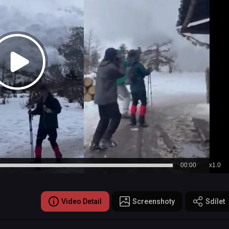
00:00
x1.0
Video Detail
Screenshoty
Sdílet