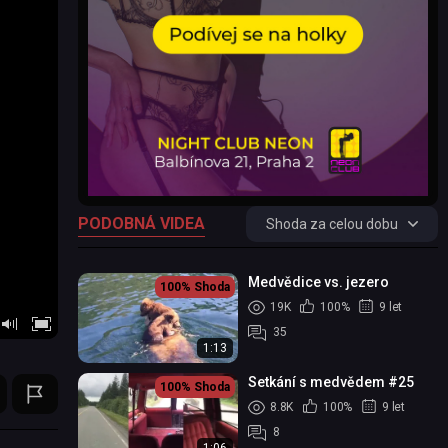
PODOBNÁ VIDEA
Shoda za celou dobu
Medvědice vs. jezero
100%
Shoda
19K
100%
9 let
35
1:13
Setkání s medvědem #25
100%
Shoda
8.8K
100%
9 let
8