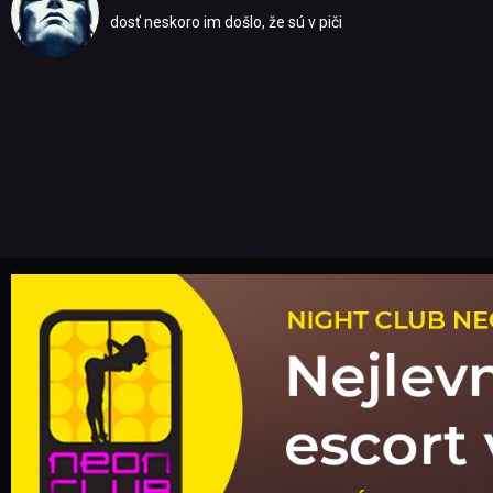
dosť neskoro im došlo, že sú v piči