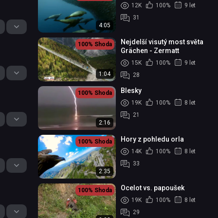
12K
100%
9 let
31
4:05
Nejdelší visutý most světa
100%
Shoda
Grächen - Zermatt
15K
100%
9 let
1:04
28
Blesky
100%
Shoda
19K
100%
8 let
21
2:16
Hory z pohledu orla
100%
Shoda
14K
100%
8 let
33
2:35
Ocelot vs. papoušek
100%
Shoda
19K
100%
8 let
29