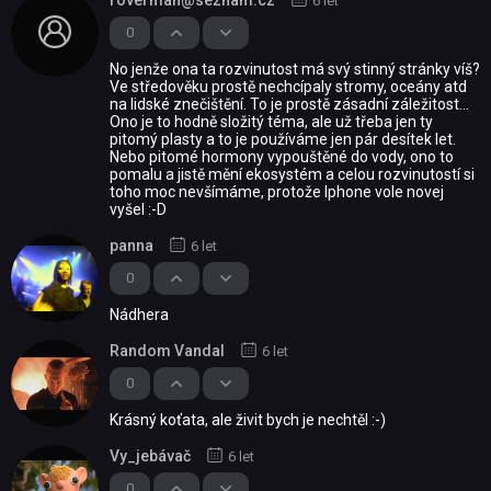
roverman@seznam.cz
6 let
0
No jenže ona ta rozvinutost má svý stinný stránky víš?
Ve středověku prostě nechcípaly stromy, oceány atd
na lidské znečištění. To je prostě zásadní záležitost...
Ono je to hodně složitý téma, ale už třeba jen ty
pitomý plasty a to je používáme jen pár desítek let.
Nebo pitomé hormony vypouštěné do vody, ono to
pomalu a jistě mění ekosystém a celou rozvinutostí si
toho moc nevšímáme, protože Iphone vole novej
vyšel :-D
panna
6 let
0
Nádhera
Random Vandal
6 let
0
Krásný koťata, ale živit bych je nechtěl :-)
Vy_jebávač
6 let
0