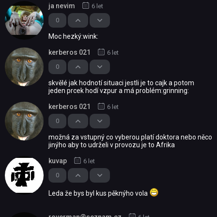
ja nevim
6 let
0
Moc hezký:wink:
kerberos 021
6 let
0
skvělé jak hodnotí situaci jestli je to cajk a potom
jeden prcek hodí vzpur a má problém:grinning:
kerberos 021
6 let
0
možná za vstupný co vyberou platí doktora nebo něco
jinýho aby to udrželi v provozu je to Afrika
kuvap
6 let
0
Leda že bys byl kus pěknýho vola