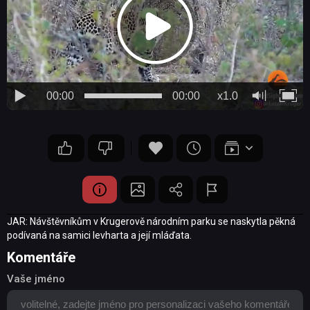
00:00
00:00
x1.0
JAR: Návštěvníkům v Krugerově národním parku se naskytla pěkná
podívaná na samici levharta a její mláďata.
Komentáře
Vaše jméno