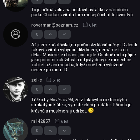
To je pěkná volovina postavit asfaltku v národním
parku.Chudáci zvířata tam musej čuchat to svinstvo.
roverman@seznam.cz
6 let
0
Až jsem začal šišlat,na puďousky klášňoučký :-D Jestli
takový zvířata vyhynou díky lidem, nemáme tu co
dělat. Musíme je chránit, co to jde. Osobně mi to přijde
jako prioritní záležitost a od jistý doby se mi nechce
zabíjet už ani moucha, když mně teda vyloženě
nesere po ránu :-D
zel-e
6 let
0
Těžko by člověk uvěřil, že z takovýho roztomilýho
strakatýho klůbka, vyroste elitní predátor. Přířoda je
krásná a musíme si ji udržet.
m142857
6 let
0