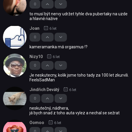
0
to musí být nervy udržet tyhle dva pubertaky na uzde
a hlavně nažive
Joan
6 let
0
kameramanka má orgasmus !?
Nizy10
6 let
0
Je neskutecny, kolik jsme toho tady za 100 let zkurvili.
FeelsSadMan
Jindřich Devátý
6 let
0
neskutečný, nádhera,
já bych snad z toho auta vylez a nechal se sežrat
Oomoo
6 let
0