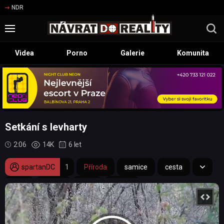
NDR
Videa
Porno
Galerie
Komunita
Setkání s levharty
2:06
14K
6 let
spartanDC
1
Příroda
samice
cesta
JAR
šelma
park
mládě
Krugerův národní park