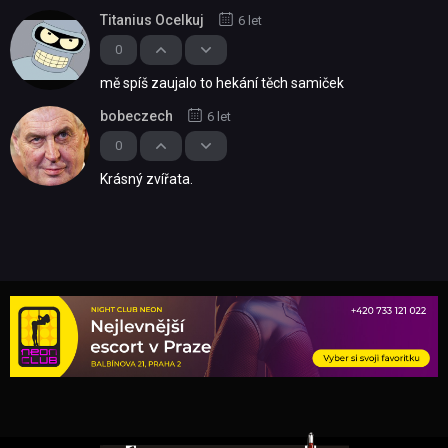
Titanius Ocelkuj
6 let
0
mě spíš zaujalo to hekání těch samiček
bobeczech
6 let
0
Krásný zvířata.