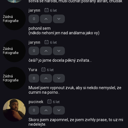
sotva se narodil, musí čuchat posraný asfalt, chudák
jarynn
6 let
Žádná
0
Fotografie
pohonil sem
(někdo nehoní jen nad análama jako vy)
jarynn
6 let
Žádná
0
Fotografie
češi? jo jsme docela pěkný zvířata...
Yura
6 let
Žádná
0
Fotografie
Musel jsem vypnout zvuk, aby si nekdo nemyslel, ze
cumim na porno..
pucinek
6 let
0
Skoro jsem zapomnel, ze jsem zvrhly prase, to uz mi
nedelejte.