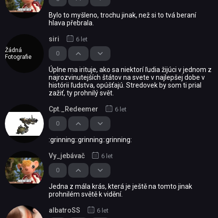
Bylo to myšleno, trochu jinak, než si to tvá beraní
hlava přebrala.
siri
6 let
Žádná
0
Fotografie
Úplne ma irituje, ako sa niektorí ľudia žijúci v jednom z
najrozvinutejších štátov na svete v najlepšej dobe v
histórii ľudstva, opúšťajú. Stredovek by som ti prial
zažiť, ty prohnilý svět.
Cpt._Redeemer
6 let
0
:grinning::grinning::grinning:
Vy_jebávač
6 let
0
Jedna z mála krás, která je ještě na tomto jinak
prohnilém světě k vidění.
albatroSS
6 let