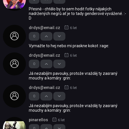
Přesně - chtělo by to sem hodit fotky nějakých
nadržených negrů ať je to tady genderově vyvážené. :-
D
drdys@email.cz
6 let
0
Vymažte to hej nebo mi praskne kokot :rage:
drdys@email.cz
6 let
0
Já nezabíjím pavouky, protože vražděj ty zasraný
mouchy a komáry :grin:
drdys@email.cz
6 let
0
Já nezabíjím pavouky, protože vražděj ty zasraný
mouchy a komáry :grin:
pinarellos
6 let
0