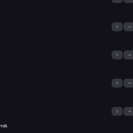
0
0
0
0
měli.