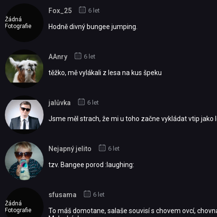
Fox_25
6 let
Žádná
Fotografie
Hodně divný bungee jumping.
AAnry
6 let
těžko, mě vylákali z lesa na kus špeku
jalůvka
6 let
Jsme měl strach, že mi u toho začne vykládat vtip jako
Nejapný jelito
6 let
tzv. Bangee porod :laughing:
sfusama
6 let
Žádná
Fotografie
To máš domotane, salaše souvisí s chovem ovcí, chovná