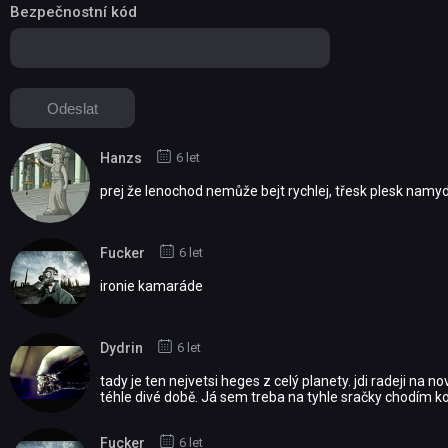
Bezpečnostní kód
Hanzs
6 let
prej že lenochod nemůže bejt rychlej, třesk plesk namyd
Fucker
6 let
ironie kamaráde
Dydrin
6 let
tady je ten nejvetsi heges z celý planety. jdi radeji na
téhle divé době. Já sem treba na tyhle sračky chodím kou
Fucker
6 let