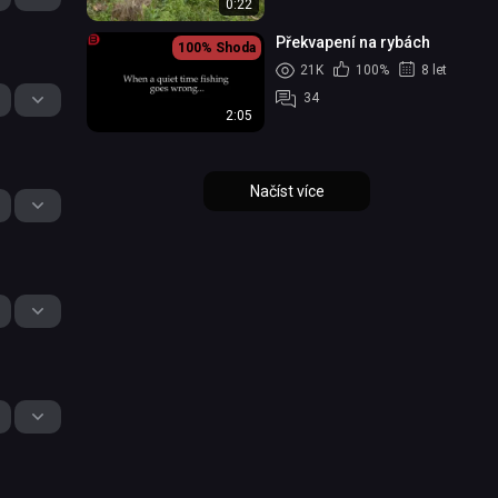
0:22
Překvapení na rybách
100%
Shoda
21K
100%
8 let
34
2:05
Načíst více