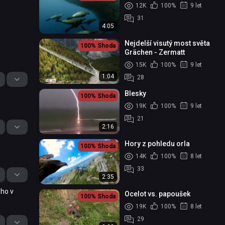
12K
100%
9 let
31
4:05
Nejdelší visutý most světa
100%
Shoda
Grächen - Zermatt
15K
100%
9 let
1:04
28
Blesky
100%
Shoda
19K
100%
9 let
21
2:16
Hory z pohledu orla
100%
Shoda
14K
100%
8 let
33
2:35
ého v
Ocelot vs. papoušek
100%
Shoda
19K
100%
8 let
29