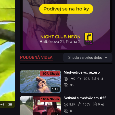
PODOBNÁ VIDEA
Shoda za celou dobu
Medvědice vs. jezero
100%
Shoda
19K
100%
9 let
35
1:13
Setkání s medvědem #25
100%
Shoda
8.8K
100%
9 let
8