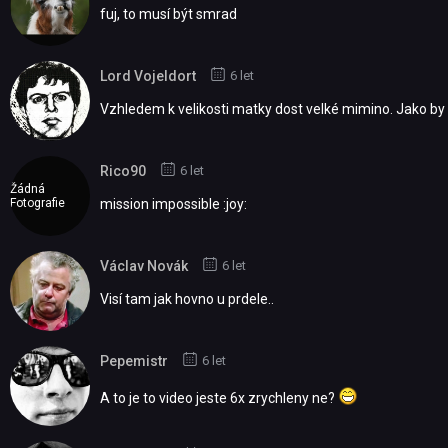
fuj, to musí být smrad
Lord Vojeldort
6 let
Vzhledem k velikosti matky dost velké mimino. Jako by ž
Rico90
6 let
Žádná
Fotografie
mission impossible :joy:
Václav Novák
6 let
Visí tam jak hovno u prdele..
Pepemistr
6 let
A to je to video jeste 6x zrychleny ne?