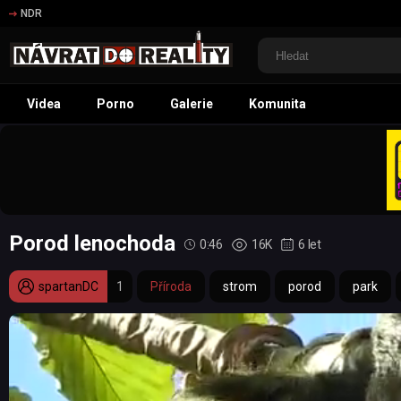
NDR
Videa
Porno
Galerie
Komunita
Porod lenochoda
0:46
16K
6 let
spartanDC
1
Příroda
strom
porod
park