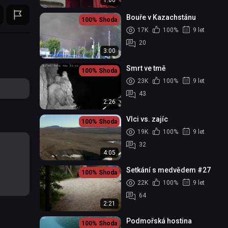
1:06
Bouře v Kazachstánu
100%
Shoda
17K
100%
9 let
20
3:00
Smrt ve tmě
100%
Shoda
23K
100%
9 let
43
2:26
Vlci vs. zajíc
100%
Shoda
19K
100%
9 let
32
4:05
Setkání s medvědem #27
100%
Shoda
22K
100%
9 let
64
2:21
Podmořská hostina
100%
Shoda