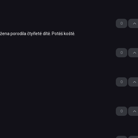
0
ena porodila čtyřleté dítě. Potěš koště.
0
0
0