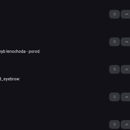
0
0
hyb lenochoda - porod.
0
ed_eyebrow:
0
0