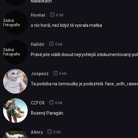
Malackách.
Hovňar
6 let
Žádná
Fotografie
o nic horší, než když tě vysrala matka
Halldir
6 let
Žádná
Fotografie
Právě jste viděli dosud nejrychlejší zdokumentovaný po
Jospezz
6 let
Ta podoba na černoušky je podezřelá :face_with_rais
CZFOX
6 let
Rozený Paragán.
AAnry
6 let