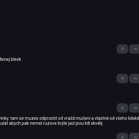
0
lenej blesk
0
0
 novinky. tam se muzes odprostit od vražd mučení a vlastně od všeho lidsk
lat abych pak nemel ruzove brýle jací jsou lidi skvělý.
0