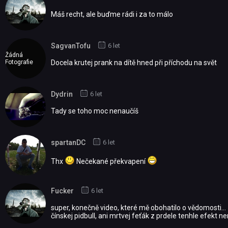
Máš recht, ale buďme rádi i za to málo
SagvanTofu
6 let
Žádná
Fotografie
Docela krutej prank na dítě hned při příchodu na svět
Dydrin
6 let
Tady se toho moc nenaučíš
spartanDC
6 let
Thx
Nečekané překvapení
Fucker
6 let
super, konečně video, které mě obohatilo o vědomosti...
čínskej pidbull, ani mrtvej feťák z prdele tenhle efekt ne