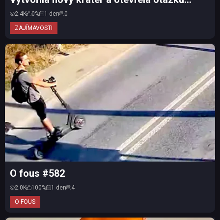
vesmírného odpadu
2.4K
0%
1 den
0
ZAJÍMAVOSTI
O fous #582
2.0K
100%
1 den
4
O FOUS