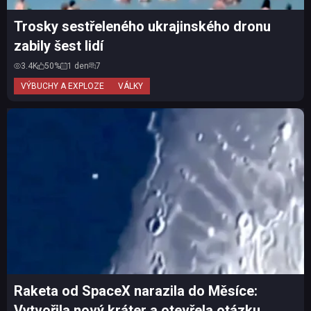
Trosky sestřeleného ukrajinského dronu
zabily šest lidí
3.4K
50%
1 den
7
VÝBUCHY A EXPLOZE
VÁLKY
Raketa od SpaceX narazila do Měsíce:
Vytvořila nový kráter a otevřela otázku