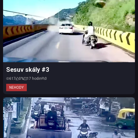
Sesuv skály #3
617
0%
17 hodin
0
NEHODY