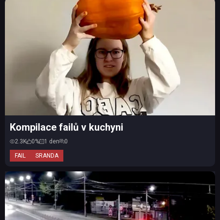
Kompilace failů v kuchyni
2.3K
0%
1 den
0
FAIL
SRANDA