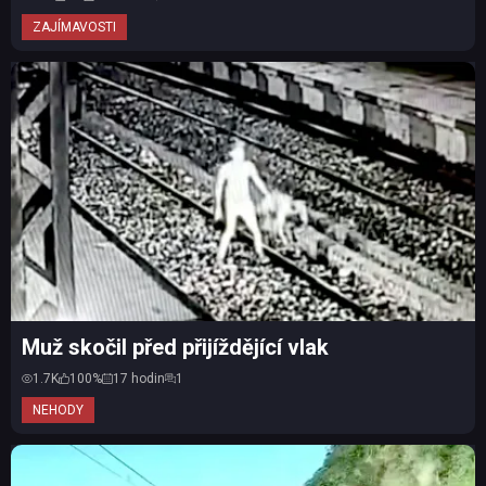
ZAJÍMAVOSTI
Muž skočil před přijíždějící vlak
1.7K
100%
17 hodin
1
NEHODY