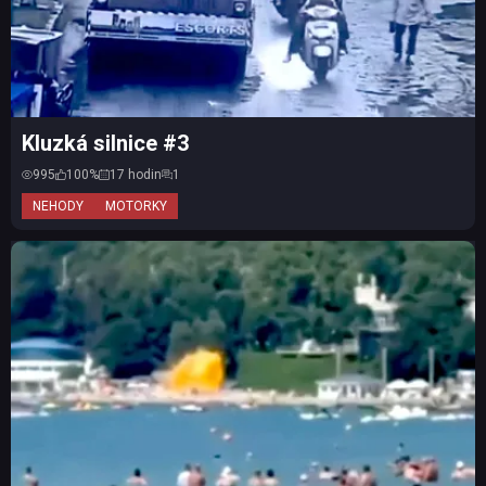
Kluzká silnice #3
995
100%
17 hodin
1
NEHODY
MOTORKY