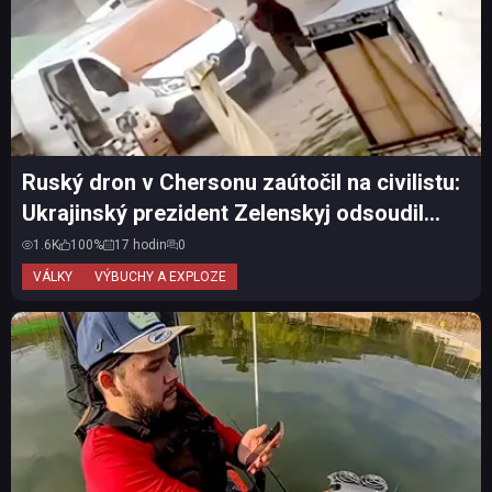
Ruský dron v Chersonu zaútočil na civilistu:
Ukrajinský prezident Zelenskyj odsoudil
další útok n...
1.6K
100%
17 hodin
0
VÁLKY
VÝBUCHY A EXPLOZE