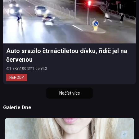
Auto srazilo čtrnáctiletou dívku, řidič jel na
červenou
1.3K
100%
1 den
2
NEHODY
Načíst více
Galerie Dne