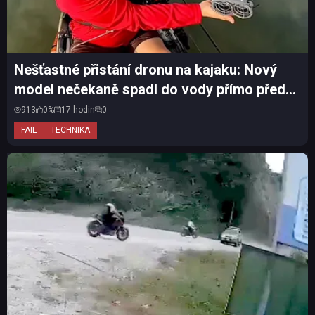
Nešťastné přistání dronu na kajaku: Nový
model nečekaně spadl do vody přímo před
očima majitele
913
0%
17 hodin
0
FAIL
TECHNIKA