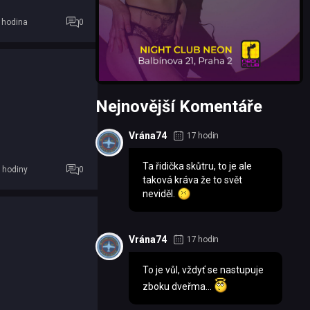
m auta
 hodina
0
Nejnovější Komentáře
Vrána74
17 hodin
Ta řidička skůtru, to je ale
 hodiny
0
taková kráva že to svět
neviděl.
Vrána74
17 hodin
To je vůl, vždyť se nastupuje
zboku dveřma...