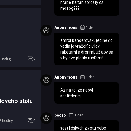
hrabe na tan sprostý osí
mozog???
Anonymous
1 den
zmrdi banderovskí, jediné čo
vedia je vraždiť civilov
raketami a dronmi. už aby sa
v Kyjeve platilo rubľami!
 hodiny
0
Anonymous
1 den
Az na to, ze nebyl
sestřelenej
rdového stolu
pedro
1 den
2 hodiny
0
sest lidskych zivotu nebo