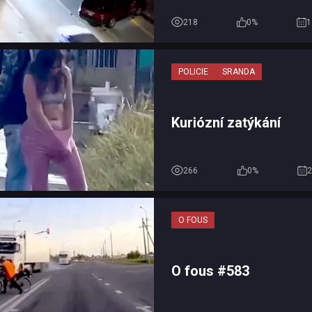
sekundu před náraze
218
0%
1
POLICIE
SRANDA
Kuriózní zatýkání
266
0%
2
O FOUS
O fous #583