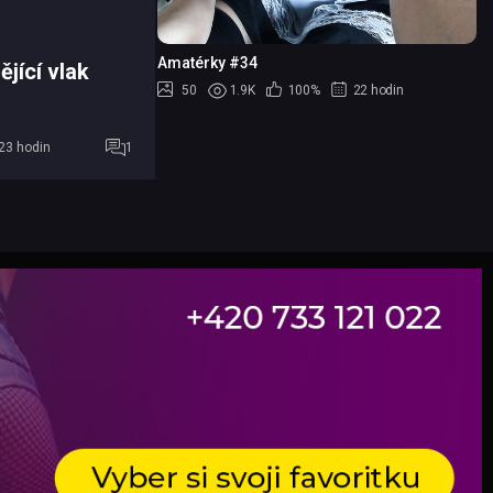
Amatérky #34
ějící vlak
50
1.9K
100%
22 hodin
23 hodin
1