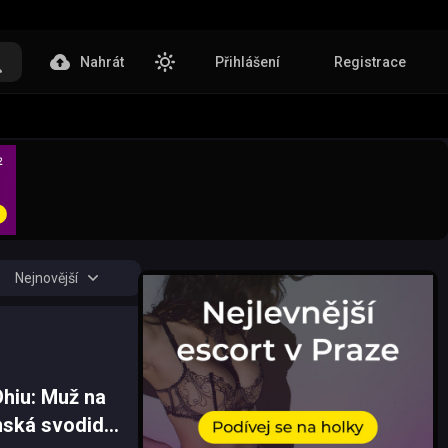
Nahrát
Přihlášení
Registrace
Nejnovější
Ohiu: Muž na
onská svodidla