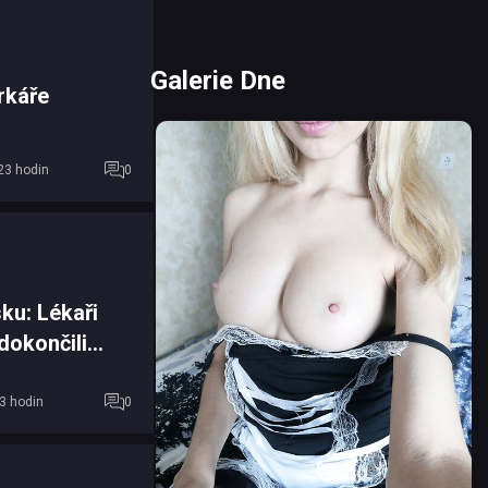
Galerie Dne
rkáře
23 hodin
0
ku: Lékaři
dokončili
ienty
3 hodin
0