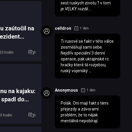
sest ruskych zivotu ? v tom
je VELKY rozdil....
u zaútočil na
celldron
1 den
rezident
Ti rusové se fakt v této válce
í útok n...
zesměšňují sami sebe.
23 hodin
0
Nejdřív speciální 3 denní
operace, pak ukrajinské rc
hračky které tě rozjebou,
ruský vojenský ...
onu na kajaku:
Anonymous
1 den
 spadl do
Polák. Oni mají fakt s těmi
 majitele
přejezdy a závorami
problém, že to nějak
3 hodin
0
mentálně nepobírají.