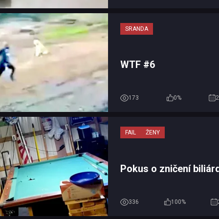
SRANDA
WTF #6
173
0%
2
FAIL
ŽENY
Pokus o zničení biliá
336
100%