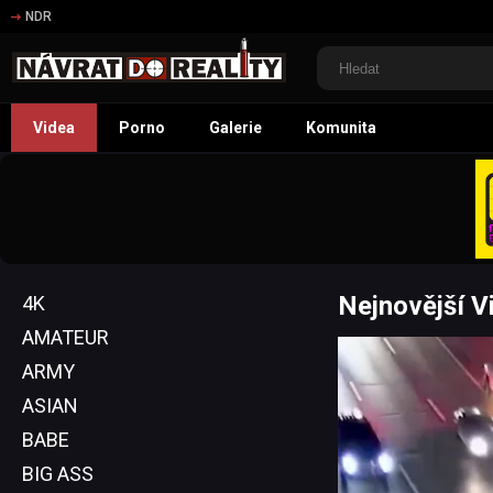
NDR
Videa
Porno
Galerie
Komunita
Nejnovější V
4K
AMATEUR
ARMY
ASIAN
BABE
BIG ASS