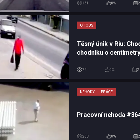
161
0%
2
O FOUS
Těsný únik v Riu: Cho
chodníku o centimetry
s neovládaným autem
72
0%
2
NEHODY
PRÁCE
Pracovní nehoda #36
258
0%
2