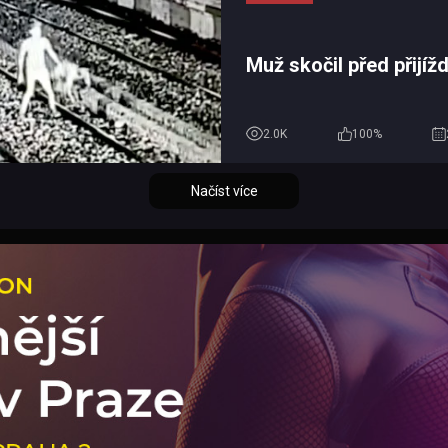
Muž skočil před přijížd
2.0K
100%
Načíst více