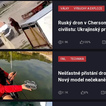
VÁLKY
VÝBUCHY A EXPLOZE
Ruský dron v Cherson
civilistu: Ukrajinský p
Zelenskyj odsoudil dalš
1.9K
100%
FAIL
TECHNIKA
Nešťastné přistání dr
Nový model nečekaně
vody přímo před očima
1.1K
0%
2