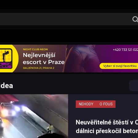
idea
NEHODY
O FOUS
Neuvěřitelné štěstí v 
dálnici přeskočil bet