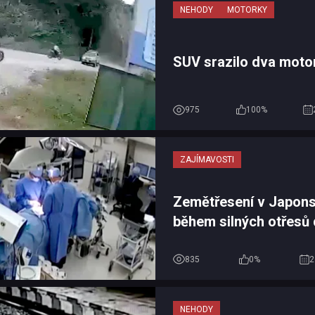
NEHODY
MOTORKY
SUV srazilo dva moto
975
100%
ZAJÍMAVOSTI
Zemětřesení v Japons
během silných otřesů 
operace a chránili pac
vlastní...
835
0%
2
NEHODY