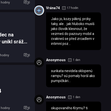
 hodiny
0
Vrána74
17 hodin
Jako jo, kozy pěkný, prcky
taky, ale... jak hluboko musíš
jako člověk klesnout, že
vezmeš do pazoury mobil a
dec na
cvakneš se před zrcadlem v
 unikl srážce
intimní poz...
 hodiny
0
Anonymous
1 den
surikata nevidela sklopenú
rampu? sú pomaly horší ako
pumpičkári...
4
Anonymous
1 den
okupovaného Krymu? ti
 hodiny
0