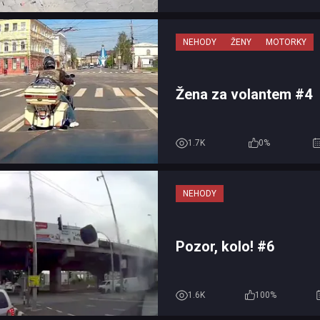
NEHODY
ŽENY
MOTORKY
Žena za volantem #4
1.7K
0%
NEHODY
Pozor, kolo! #6
1.6K
100%