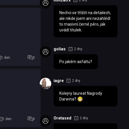
honzatrx
2 dny
Nechci se tříštit na detailech,
ale nikde jsem ani nezahlédl
to masivní černé péro, jak
uvádí titulek.
golias
2 dny
1 den
0
Po jakém asfaltu?
iagre
2 dny
Kolejny laureat Nagrody
Darwina?
Oretased
2 dny
1 den
0