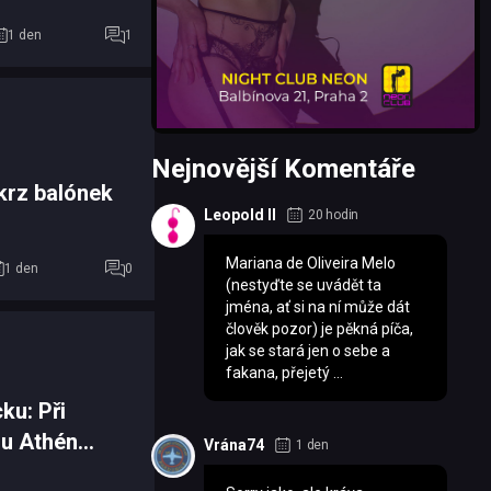
1 den
1
Nejnovější Komentáře
krz balónek
Leopold II
20 hodin
Mariana de Oliveira Melo
1 den
0
(nestyďte se uvádět ta
jména, ať si na ní může dát
člověk pozor) je pěkná píča,
jak se stará jen o sebe a
fakana, přejetý ...
ku: Při
 u Athén
Vrána74
1 den