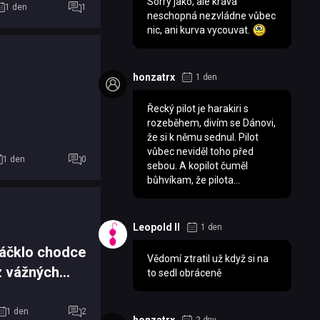
Sorry jako, ale kráva
1 den
1
neschopná nezvládne vůbec
nic, ani kurva vycouvat.
honzatrx
1 den
Řecký pilot je harakiri s
rozeběhem, divím se Dánovi,
že si k němu sednul. Pilot
vůbec neviděl toho před
1 den
0
sebou. A kopilot čuměl
bůhvíkam, že pilota...
Leopold II
1 den
áčklo chodce
Vědomí ztratil už když si na
z vážných
to sedl obráceně
1 den
2