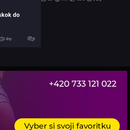
skok do
2 dny
5