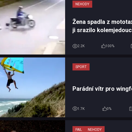
NEHODY
Žena spadla z motota
ji srazilo kolemjedouc
2.2K
100%
SPORT
Parádní vítr pro wingfo
1.7K
0%
FAIL
NEHODY