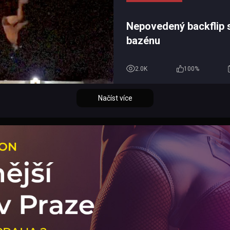
Nepovedený backflip 
bazénu
2.0K
100%
Načíst více