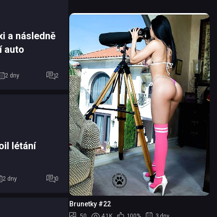
xi a následně
í auto
2 dny
2
il létání
2 dny
0
Brunetky #22
50
4.1K
100%
3 dny