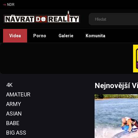
NDR
Videa
Porno
Galerie
Komunita
Nejnovější V
4K
AMATEUR
ARMY
ASIAN
BABE
BIG ASS