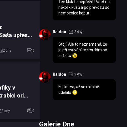
Ten kluk to nepřežil. Páteř na
několik kusů a po převozu do
nemocnice kaput
:
Raidon
2 dny
 Saša upřesnil
zu a vyvázl
Stojí. Ale to neznamená, že
je při couvání rozmrdám po
2 dny
0
asfaltu
Raidon
2 dny
fiky v
Fuj kurva, až se mi blbě
udělalo
rabici od
y...
2 dny
0
Galerie Dne