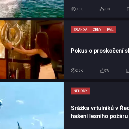
3.5K
83%
SRANDA
ŽENY
FAIL
Pokus o proskočení s
2.5K
0%
NEHODY
Srážka vrtulníků v Řec
hašení lesního požáru
zemřeli dva lidé