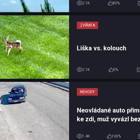
2.1K
80%
ZVÍŘATA
Liška vs. kolouch
2.1K
0%
NEHODY
Neovládané auto přim
ke zdi, muž vyvázl be
zranění
1.4K
100%