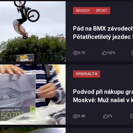
NEHODY
SPORT
Pád na BMX závodech
Pětatřicetiletý jezdec
informace o svém úra
jen se ...
3.7K
100%
KRIMINALITA
Podvod při nákupu gra
Moskvě: Muž našel v k
RTX 5070 Ti místo kart
3.4K
0%