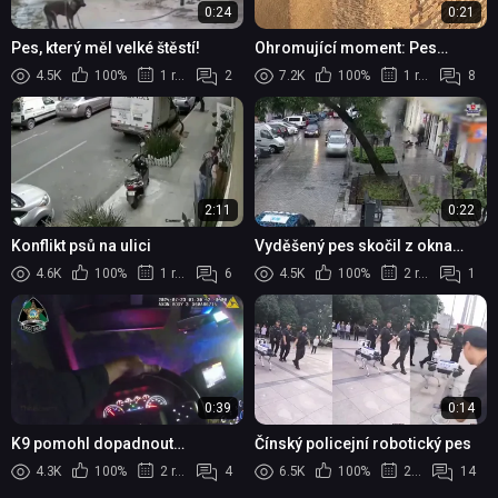
0:24
0:21
Pes, který měl velké štěstí!
Ohromující moment: Pes
spatřen na vrcholu 139 metrů
4.5K
100%
1 rok
2
7.2K
100%
1 rok
8
vysoké Velké pyramidy v Gíze
2:11
0:22
Konflikt psů na ulici
Vyděšený pes skočil z okna
během bouřky a srazil ženu k
4.6K
100%
1 rok
6
4.5K
100%
2 roky
1
zemi
0:39
0:14
K9 pomohl dopadnout
Čínský policejní robotický pes
podezřelého z krádeže auta
4.3K
100%
2 roky
4
6.5K
100%
2 roky
14