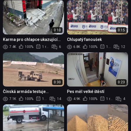
0:10
0:15
Karma pro chlapce ukazující
Chlupatý fanoušek
psovi prostředníček
7.4K
100%
1 rok
6
6.8K
100%
1 rok
12
0:30
0:23
Čínská armáda testuje
Pes měl velké štěstí
robotické psy
7.1K
100%
1 rok
14
4.9K
100%
1 rok
4