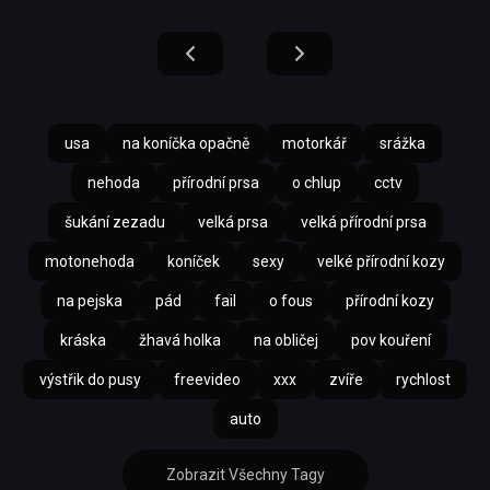
usa
na koníčka opačně
motorkář
srážka
nehoda
přírodní prsa
o chlup
cctv
šukání zezadu
velká prsa
velká přírodní prsa
motonehoda
koníček
sexy
velké přírodní kozy
na pejska
pád
fail
o fous
přírodní kozy
kráska
žhavá holka
na obličej
pov kouření
výstřik do pusy
freevideo
xxx
zvíře
rychlost
auto
Zobrazit Všechny Tagy