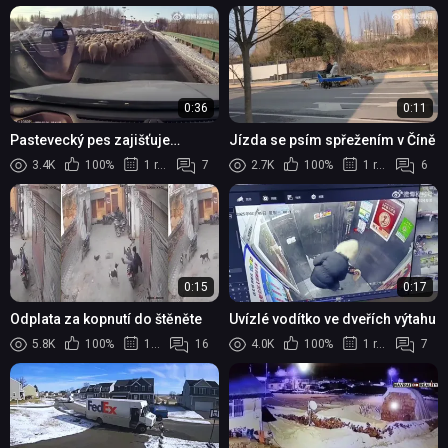
0:36
0:11
Pastevecký pes zajišťuje
Jízda se psím spřežením v Číně
plynulost dopravy
3.4K
100%
1 rok
7
2.7K
100%
1 rok
6
0:15
0:17
Odplata za kopnutí do štěněte
Uvízlé vodítko ve dveřích výtahu
5.8K
100%
1 rok
16
4.0K
100%
1 rok
7