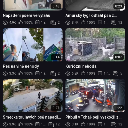
0:43
0:23
Napadení psem ve výtahu
Amurský tygr odtáhl psa z
boudy
4.9K
100%
1 rok
2
3.4K
100%
1 rok
12
0:14
0:07
Pes na vině nehody
Kuriózní nehoda
3.3K
100%
1 rok
2
6.2K
100%
1 rok
5
0:27
1:22
Smečka toulavých psů napadla
Pitbull v Tchaj-peji vyskočil z
osmnáctiletou dívku v
auta a zaútočil na motorkáře
3.9K
100%
1 rok
12
3.1K
100%
1 rok
12
Rádžasthánu