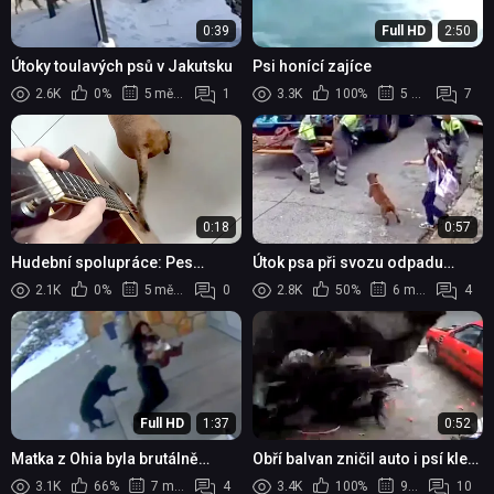
0:39
Full HD
2:50
Útoky toulavých psů v Jakutsku
Psi honící zajíce
2.6K
0%
5 měsíců
1
3.3K
100%
5 měsíců
7
0:18
0:57
Hudební spolupráce: Pes
Útok psa při svozu odpadu
hrající na kytaru s pomocí
zranil popeláře
2.1K
0%
5 měsíců
0
2.8K
50%
6 měsíců
4
majitele
Full HD
1:37
0:52
Matka z Ohia byla brutálně
Obří balvan zničil auto i psí klec
napadena volně pobíhajícím
při tajfunu Wipha, pes však
3.1K
66%
7 měsíců
4
3.4K
100%
9 měsíců
10