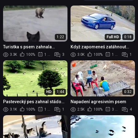
1:22
Full HD
0:18
Turistka s psem zahnala
Když zapomeneš zatáhnout
zvědavého grizzlyho hozeným
ruční brzdu... #2
3.3K
100%
1 měsíc
3
3.0K
100%
1 měsíc
1
hrnkem s kávou
HD
1:44
0:32
Pastevecký pes zahnal stádo
Napadení agresivním psem
stovek ovcí do ohrady za
3.1K
100%
1 měsíc
1
2.5K
100%
3 měsíce
4
několik minut