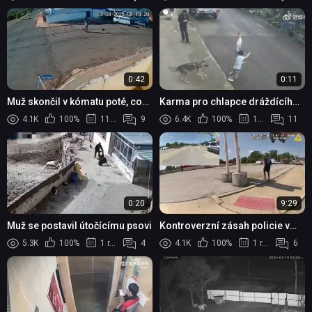
psem před základní školou
zázračně přežil
0:42
0:11
Muž skončil v kómatu poté, co
Karma pro chlapce dráždícího
ho porazil pes
psa
4.1K
100%
11 měsíců
9
6.4K
100%
12 měsíců
11
0:20
9:29
Muž se postavil útočícímu psovi
Kontroverzní zásah policie v
Missouri: Policejní pes
5.3K
100%
1 rok
4
4.1K
100%
1 rok
6
pokousal ozbrojeného muže