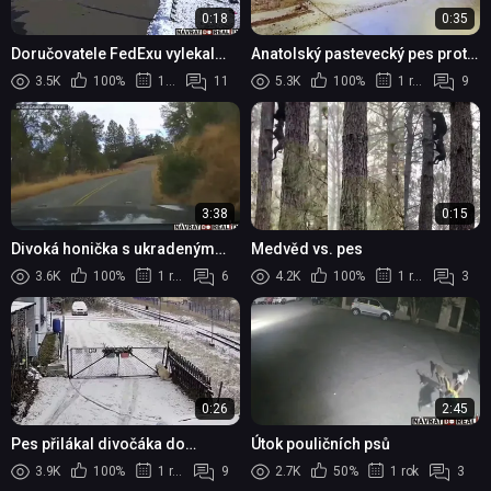
0:18
0:35
Doručovatele FedExu vylekal
Anatolský pastevecký pes proti
agresivní pes
vlčí smečce
3.5K
100%
1 rok
11
5.3K
100%
1 rok
9
3:38
0:15
Divoká honička s ukradeným
Medvěd vs. pes
nákladním autem v Kalifornii
3.6K
100%
1 rok
6
4.2K
100%
1 rok
3
0:26
2:45
Pes přilákal divočáka do
Útok pouličních psů
zahrady
3.9K
100%
1 rok
9
2.7K
50%
1 rok
3