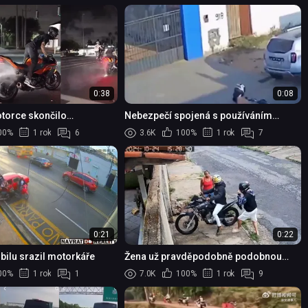
0:38
0:08
otorce skončilo
Nebezpečí spojená s používáním
mobilního telefonu na motocyklu
00%
1 rok
6
3.6K
100%
1 rok
7
0:21
0:22
bilu srazil motorkáře
Žena už pravděpodobně podobnou
situací prošla...
00%
1 rok
1
7.0K
100%
1 rok
9