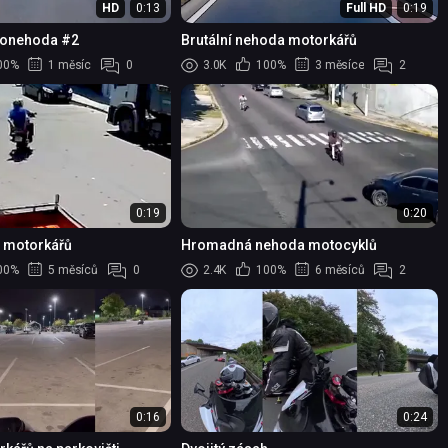
HD
0:13
Full HD
0:19
tonehoda #2
Brutální nehoda motorkářů
00%
1 měsíc
0
3.0K
100%
3 měsíce
2
0:19
0:20
u motorkářů
Hromadná nehoda motocyklů
00%
5 měsíců
0
2.4K
100%
6 měsíců
2
0:16
0:24