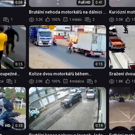
0:08
Full HD
0:41
Brutální nehoda motorkářů na dálnici v
Kuriózní mo
Egyptě
y
1
3.2K
100%
1 měsíc
2
3.0K
1
0:15
0:15
loupežné
Kolize dvou motorkářů během
Sražení dvo
entru
předjíždění
ce
2
2.0K
100%
4 měsíce
0
1.8K
1
HD
0:33
0:19