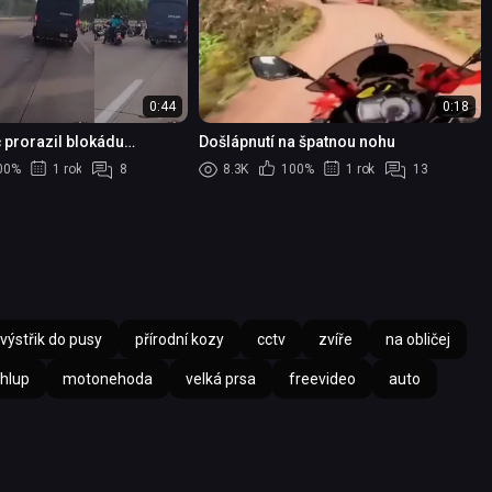
0:44
0:18
 prorazil blokádu
Došlápnutí na špatnou nohu
y doručil zásilku včas
00%
1 rok
8
8.3K
100%
1 rok
13
výstřik do pusy
přírodní kozy
cctv
zvíře
na obličej
chlup
motonehoda
velká prsa
freevideo
auto