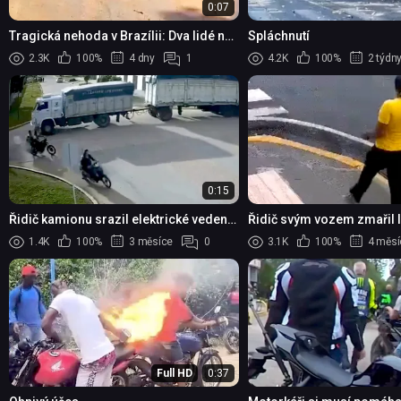
0:07
Tragická nehoda v Brazílii: Dva lidé na
Spláchnutí
motorce zemřeli po srážce s autem na
2.3K
100%
4 dny
1
4.2K
100%
2 týdn
dálnici BR-222
0:15
Řidič kamionu srazil elektrické vedení
Řidič svým vozem zmařil 
včetně dvou motorkářů
přepadení v historickém c
1.4K
100%
3 měsíce
0
3.1K
100%
4 měsí
Full HD
0:37