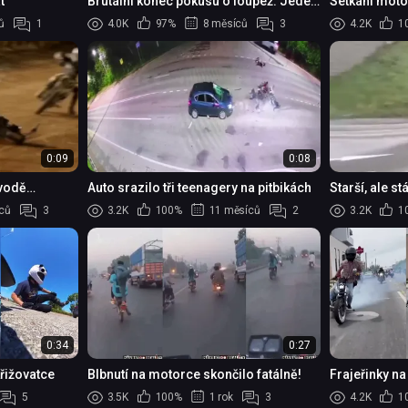
t
Brutální konec pokusu o loupež: Jeden
Setkání moto
podezřelý usmrcen po srážce s autem
ů
1
4.0K
97%
8 měsíců
3
4.2K
1
0:09
0:08
ávodě
Auto srazilo tři teenagery na pitbikách
Starší, ale s
lotte
ců
3
3.2K
100%
11 měsíců
2
3.2K
1
0:34
0:27
řižovatce
Blbnutí na motorce skončilo fatálně!
Frajeřinky n
5
3.5K
100%
1 rok
3
4.2K
1