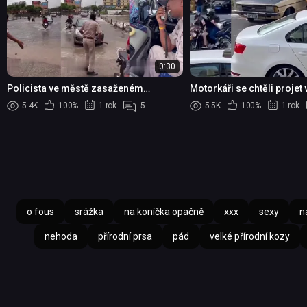
0:30
Policista ve městě zasaženém
Motorkáři se chtěli projet 
povodněmi fackuje porušovatele
5.4K
100%
1 rok
5
5.5K
100%
1 rok
dopravních předpisů
o fous
srážka
na koníčka opačně
xxx
sexy
n
nehoda
přírodní prsa
pád
velké přírodní kozy