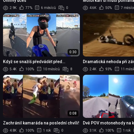
Ohnivý účes
Motorkáři si musí pomáha
2.9K
77%
6 měsíců
0
4.6K
50%
7 měsíc
0:30
Když se snažíš předvádět před
Dramatická nehoda při z
ženskou...
American Flat Track v Char
5.4K
100%
10 měsíců
8
2.4K
93%
11 měsí
0:08
Zachránil kamaráda na poslední chvíli!
Dvě POV motonehody na k
4.8K
100%
1 rok
0
3.1K
100%
1 rok