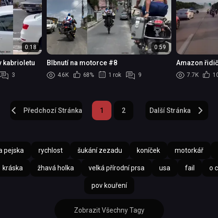
0:18
0:59
v kabrioletu
Blbnutí na motorce #8
Amazon řidič
motorkářů ab
3
4.6K
68%
1 rok
9
7.7K
1
Předchozí Stránka
1
2
Další Stránka
a pejska
rychlost
šukání zezadu
koníček
motorkář
kráska
žhavá holka
velká přírodní prsa
usa
fail
o 
pov kouření
Zobrazit Všechny Tagy