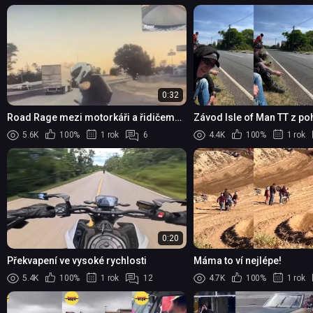
0:32
Road Rage mezi motorkáři a řidičem
Závod Isle of Man TT z po
automobilu skončil brutální nehodou
5.6K
100%
1 rok
6
4.4K
100%
1 rok
0:20
Překvapení ve vysoké rychlosti
Máma to ví nejlépe!
5.4K
100%
1 rok
12
4.7K
100%
1 rok