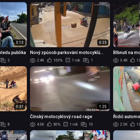
0:13
0:23
hledu publika
Nový způsob parkování motocyklů
Blbnutí na m
včetně bezplatného mytí
nehodou...
2
2.4K
100%
1 rok
1
3.4K
1
0:37
1:25
Čínský motocyklový road rage
Řidič automo
8
4.5K
80%
1 rok
10
2.5K
1