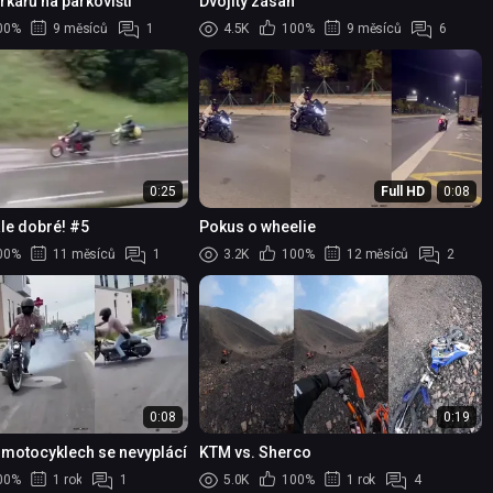
rkářů na parkovišti
Dvojitý zásah
00%
9 měsíců
1
4.5K
100%
9 měsíců
6
0:25
Full HD
0:08
tále dobré! #5
Pokus o wheelie
00%
11 měsíců
1
3.2K
100%
12 měsíců
2
0:08
0:19
a motocyklech se nevyplácí
KTM vs. Sherco
00%
1 rok
1
5.0K
100%
1 rok
4