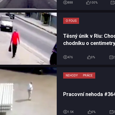
888
100%
O FOUS
Těsný únik v Riu: Cho
chodníku o centimetry
s neovládaným autem
476
0%
2
NEHODY
PRÁCE
Pracovní nehoda #36
1.5K
0%
2