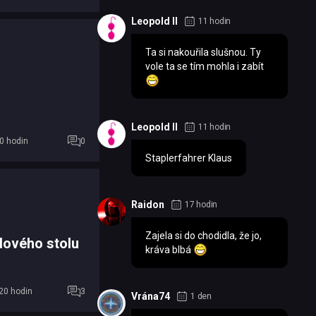
Leopold II
11 hodin
Ta si nakouřila slušnou. Ty
vole ta se tím mohla i zabít
Leopold II
11 hodin
0 hodin
0
Staplerfahrer Klaus
Raidon
17 hodin
Zajela si do chodidla, že jo,
rdového stolu
kráva blbá
20 hodin
3
Vrána74
1 den