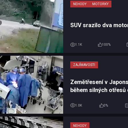
NEHODY
MOTORKY
SUV srazilo dva moto
1.1K
100%
ZAJÍMAVOSTI
Zemětřesení v Japons
během silných otřesů 
operace a chránili pac
vlastní...
1.0K
0%
NEHODY