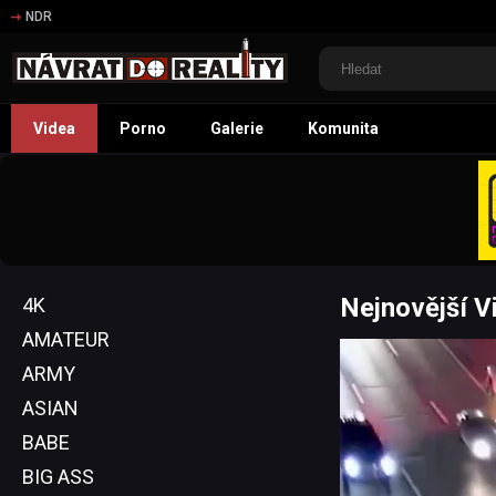
NDR
Videa
Porno
Galerie
Komunita
Nejnovější V
4K
AMATEUR
ARMY
ASIAN
BABE
BIG ASS