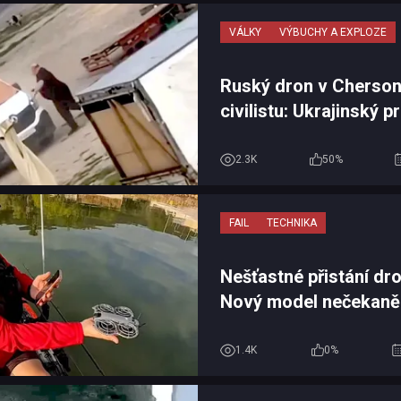
VÁLKY
VÝBUCHY A EXPLOZE
Ruský dron v Cherson
civilistu: Ukrajinský p
Zelenskyj odsoudil dalš
2.3K
50%
FAIL
TECHNIKA
Nešťastné přistání dr
Nový model nečekaně
vody přímo před očima
1.4K
0%