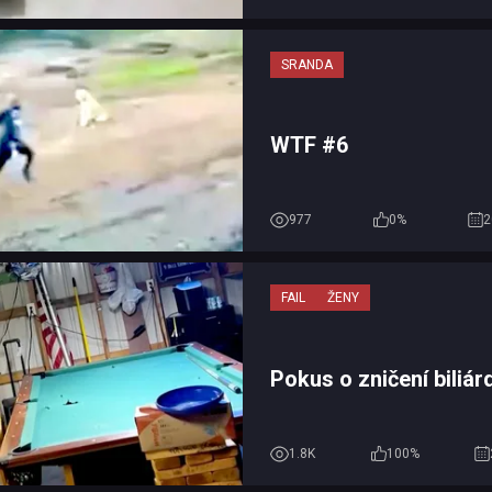
SRANDA
WTF #6
977
0%
2
FAIL
ŽENY
Pokus o zničení biliá
1.8K
100%