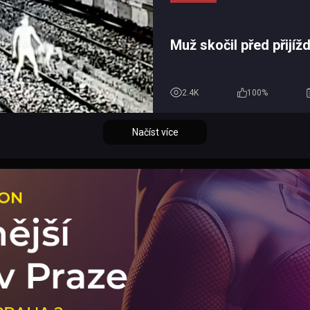
Muž skočil před přijížd
2.4K
100%
Načíst více