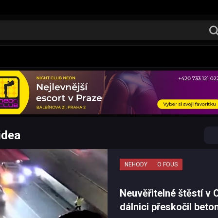
idea
NEHODY
O FOUS
Neuvěřitelné štěstí v 
dálnici přeskočil bet