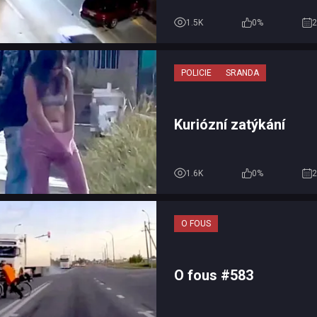
sekundu před náraze
1.5K
0%
2
POLICIE
SRANDA
Kuriózní zatýkání
1.6K
0%
2
O FOUS
O fous #583