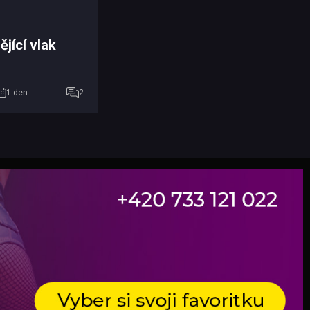
ějící vlak
1 den
2