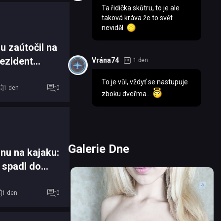
Ta řidička skůtru, to je ale
taková kráva že to svět
neviděl.
u zaútočil na
rezident
Vrána74
1 den
í útok n...
To je vůl, vždyť se nastupuje
1 den
0
zboku dveřma...
Galerie Dne
onu na kajaku:
 spadl do
 majitele
1 den
0