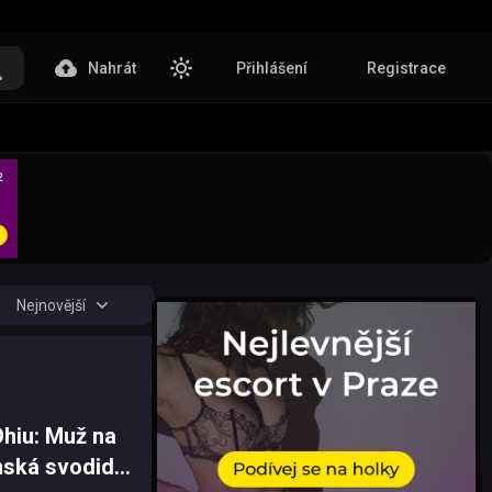
Nahrát
Přihlášení
Registrace
Nejnovější
Ohiu: Muž na
onská svodidla