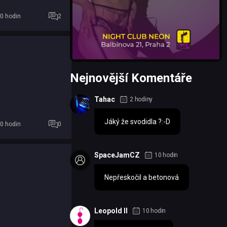
m auta
0 hodin
2
Nejnovější Komentáře
Tahac
2 hodiny
Jáký že svodidla ?:-D
0 hodin
0
SpaceJamCZ
10 hodin
Nepřeskočil a betonová
Leopold II
10 hodin