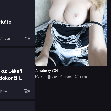
rkáře
1 den
0
ku: Lékaři
Amatérky #34
dokončili
50
2.8K
100%
1 den
ienty
1 den
0