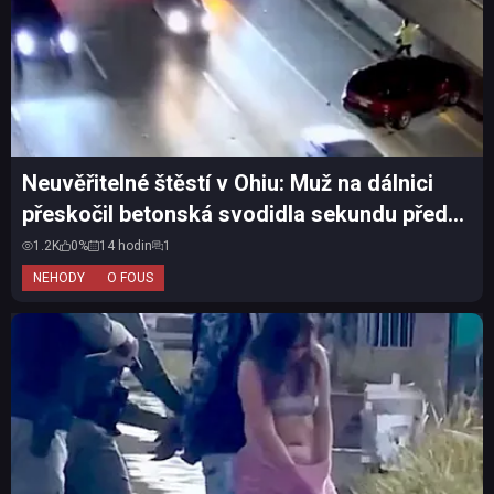
Neuvěřitelné štěstí v Ohiu: Muž na dálnici
přeskočil betonská svodidla sekundu před
nárazem auta
1.2K
0%
14 hodin
1
NEHODY
O FOUS