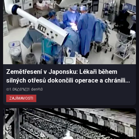
Zemětřesení v Japonsku: Lékaři během
silných otřesů dokončili operace a chránili
pacienty vlastní...
1.0K
0%
1 den
0
ZAJÍMAVOSTI