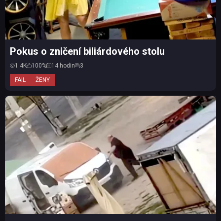
Pokus o zničení biliárdového stolu
1.4K
100%
14 hodin
3
FAIL
ŽENY