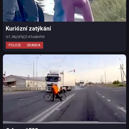
Kuriózní zatýkání
1.3K
0%
14 hodin
0
POLICIE
SRANDA