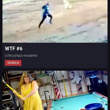
WTF #6
781
0%
14 hodin
0
SRANDA