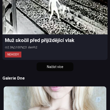
Muž skočil před přijíždějící vlak
2.3K
100%
1 den
2
NEHODY
Načíst více
Galerie Dne