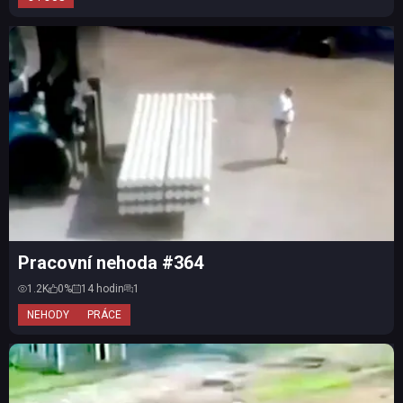
Pracovní nehoda #364
1.2K
0%
14 hodin
1
NEHODY
PRÁCE