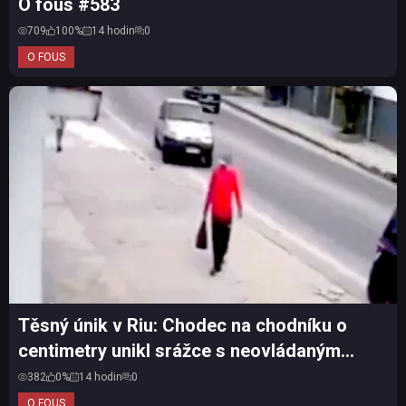
O fous #583
709
100%
14 hodin
0
O FOUS
Těsný únik v Riu: Chodec na chodníku o
centimetry unikl srážce s neovládaným
autem
382
0%
14 hodin
0
O FOUS