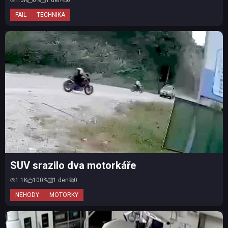
1.3K
0%
1 den
0
FAIL
TECHNIKA
SUV srazilo dva motorkáře
1.1K
100%
1 den
0
NEHODY
MOTORKY