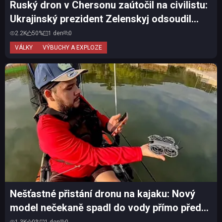
Ruský dron v Chersonu zaútočil na civilistu:
Ukrajinský prezident Zelenskyj odsoudil
další útok n...
2.2K
50%
1 den
0
VÁLKY
VÝBUCHY A EXPLOZE
Nešťastné přistání dronu na kajaku: Nový
model nečekaně spadl do vody přímo před
očima majitele