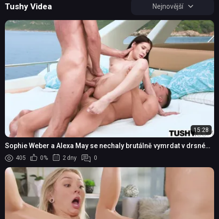
Tushy Videa
Nejnovější
15:28
Sophie Weber a Alexa May se nechaly brutálně vymrdat v drsném
DP trojce
405
0%
2 dny
0