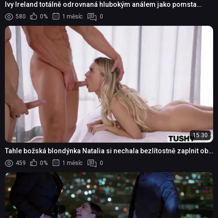
Ivy Ireland totálně odrovnaná hlubokým análem jako pomsta
manželovi
580
0%
1 měsíc
0
15:30
Tahle božská blondýnka Natalia si nechala bezlítostně zaplnit obě
dírky naráz a v drsném trojkové...
459
0%
1 měsíc
0