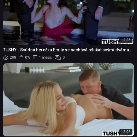
12:35
TUSHY - Svůdná herečka Emily se nechává ošukat svými dvěma
hereckými kolegy
208
0%
1 měsíc
0
12:05