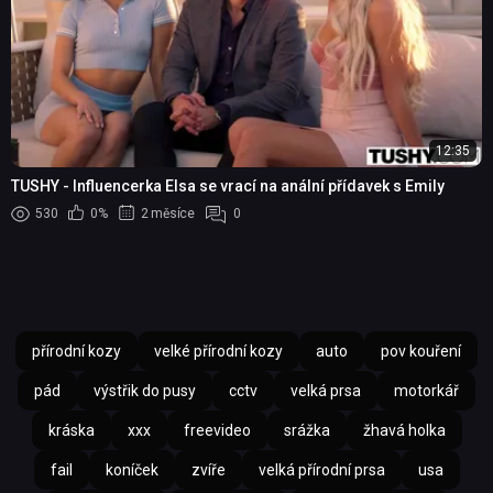
12:35
TUSHY - Influencerka Elsa se vrací na anální přídavek s Emily
530
0%
2 měsíce
0
přírodní kozy
velké přírodní kozy
auto
pov kouření
pád
výstřik do pusy
cctv
velká prsa
motorkář
kráska
xxx
freevideo
srážka
žhavá holka
fail
koníček
zvíře
velká přírodní prsa
usa