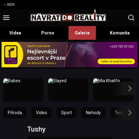
NDR
Videa
Porno
Galerie
Komunita
Příroda
Video
Sport
Nehody
Technika
Tushy