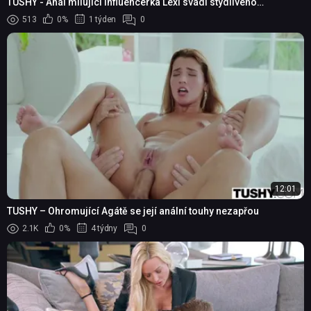
TUSHY - Anál milující influencerka Lexi svádí stydlivého
kameramana
513
0%
1 týden
0
12:01
TUSHY – Ohromující Agátě se její anální touhy nezapřou
2.1K
0%
4 týdny
0