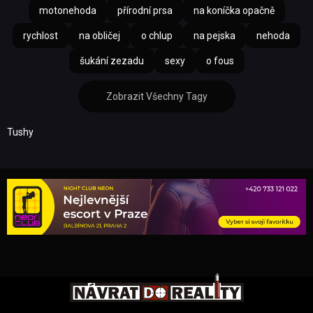
motonehoda
přírodní prsa
na koníčka opačně
rychlost
na obličej
o chlup
na pejska
nehoda
šukání zezadu
sexy
o fous
Zobrazit Všechny Tagy
Tushy