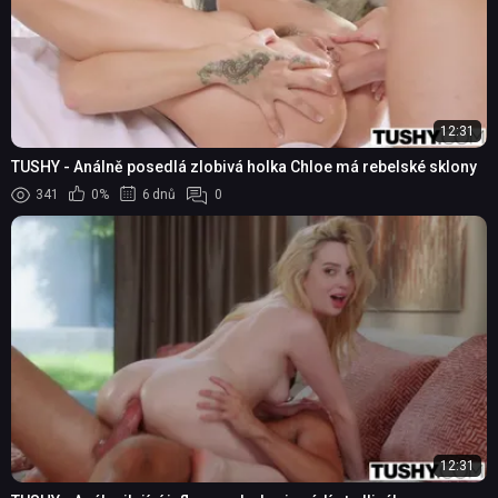
12:31
TUSHY - Análně posedlá zlobivá holka Chloe má rebelské sklony
341
0%
6 dnů
0
12:31