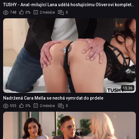
TUSHY - Anal-milující Lana udělá hostujícímu Oliverovi kompletní
prohlídku
748
0%
2 měsíce
0
15:36
Nadržená Cara Mella se nechá vymrdat do prdele
555
0%
2 měsíce
0