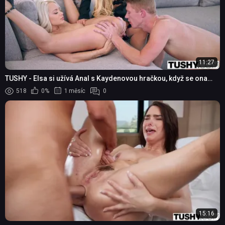
11:27
TUSHY - Elsa si užívá Anal s Kaydenovou hračkou, když se ona
dívá
518
0%
1 měsíc
0
15:16