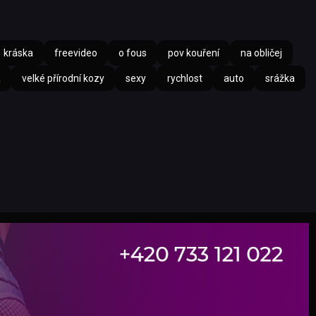
kráska
freevideo
o fous
pov kouření
na obličej
a
velké přírodní kozy
sexy
rychlost
auto
srážka