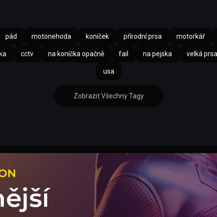
pád
motonehoda
koníček
přírodní prsa
motorkář
ka
cctv
na koníčka opačně
fail
na pejska
velká prs
usa
Zobrazit Všechny Tagy