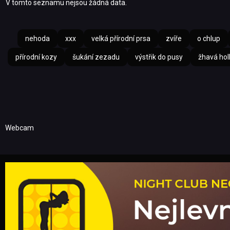
V tomto seznamu nejsou žádná data.
nehoda
xxx
velká přírodní prsa
zvíře
o chlup
přírodní kozy
šukání zezadu
výstřik do pusy
žhavá hol
Webcam