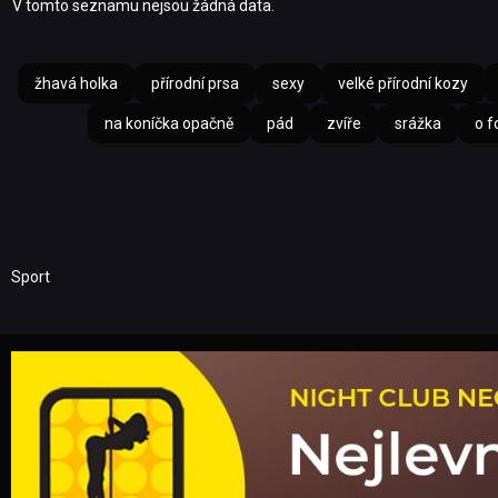
V tomto seznamu nejsou žádná data.
žhavá holka
přírodní prsa
sexy
velké přírodní kozy
na koníčka opačně
pád
zvíře
srážka
o f
Sport