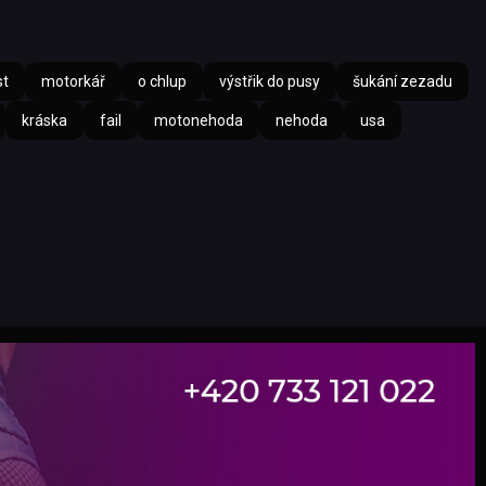
st
motorkář
o chlup
výstřik do pusy
šukání zezadu
kráska
fail
motonehoda
nehoda
usa