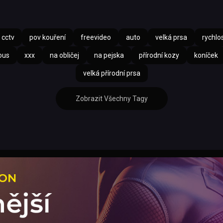
cctv
pov kouření
freevideo
auto
velká prsa
rychlo
ous
xxx
na obličej
na pejska
přírodní kozy
koníček
velká přírodní prsa
Zobrazit Všechny Tagy