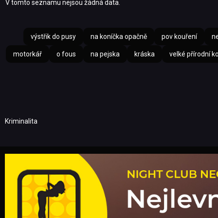
V tomto seznamu nejsou žádná data.
výstřik do pusy
na koníčka opačně
pov kouření
n
motorkář
o fous
na pejska
kráska
velké přírodní k
Kriminalita