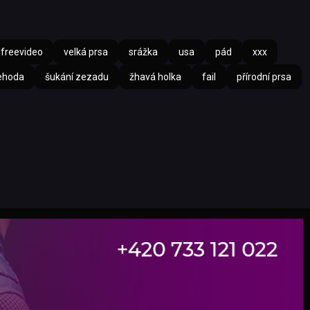
freevideo
velká prsa
srážka
usa
pád
xxx
ehoda
šukání zezadu
žhavá holka
fail
přírodní prsa