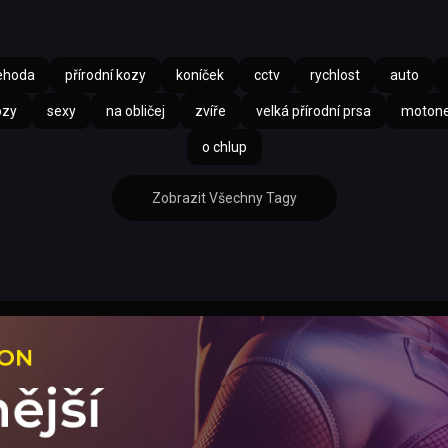
ehoda
přírodní kozy
koníček
cctv
rychlost
auto
ozy
sexy
na obličej
zvíře
velká přírodní prsa
moton
o chlup
Zobrazit Všechny Tagy