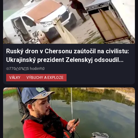
Ruský dron v Chersonu zaútočil na civilistu:
Ukrajinský prezident Zelenskyj odsoudil
další útok n...
770
0%
5 hodin
0
VÁLKY
VÝBUCHY A EXPLOZE