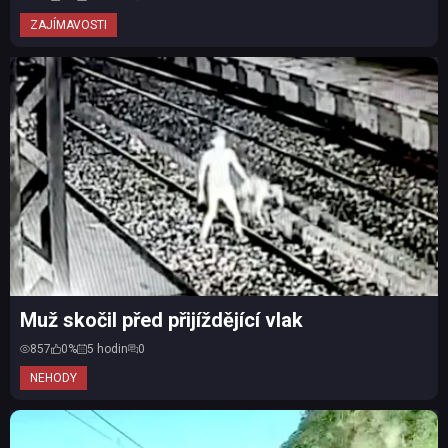
ZAJÍMAVOSTI
Muž skočil před přijíždějící vlak
857
0%
5 hodin
0
NEHODY