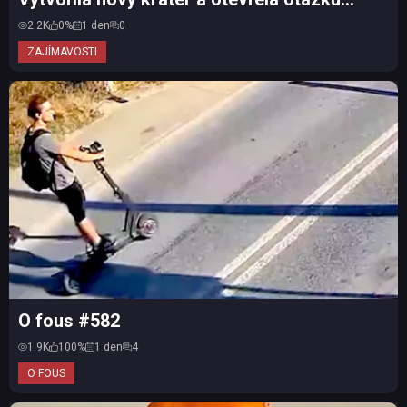
vesmírného odpadu
2.2K
0%
1 den
0
ZAJÍMAVOSTI
O fous #582
1.9K
100%
1 den
4
O FOUS