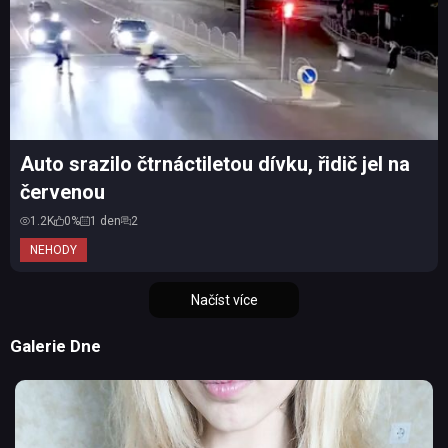
Auto srazilo čtrnáctiletou dívku, řidič jel na
červenou
1.2K
0%
1 den
2
NEHODY
Načíst více
Galerie Dne