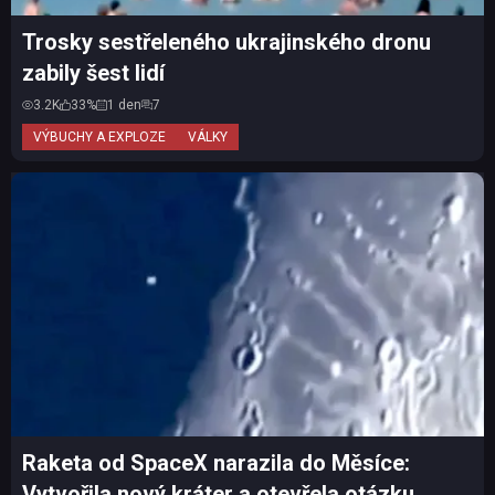
Trosky sestřeleného ukrajinského dronu
zabily šest lidí
3.2K
33%
1 den
7
VÝBUCHY A EXPLOZE
VÁLKY
Raketa od SpaceX narazila do Měsíce:
Vytvořila nový kráter a otevřela otázku