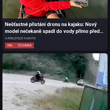
Nešťastné přistání dronu na kajaku: Nový
model nečekaně spadl do vody přímo před
očima majitele
498
0%
5 hodin
0
FAIL
TECHNIKA