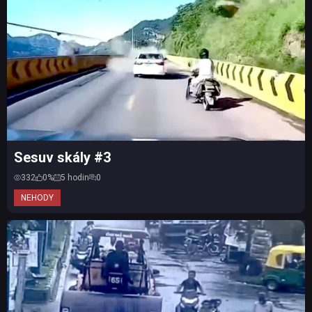
Sesuv skály #3
332
0%
5 hodin
0
NEHODY