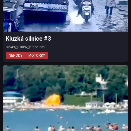
Kluzká silnice #3
549
100%
5 hodin
0
NEHODY
MOTORKY