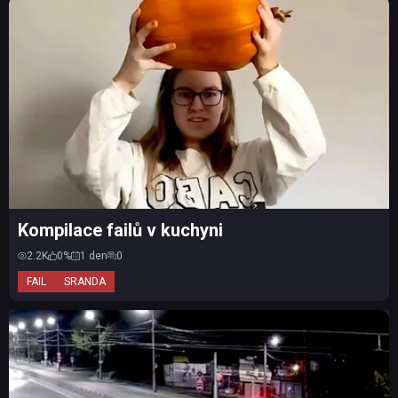
Kompilace failů v kuchyni
2.2K
0%
1 den
0
FAIL
SRANDA