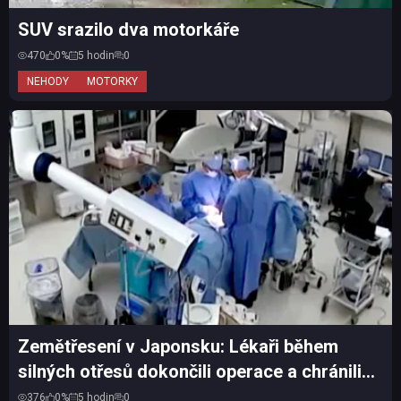
SUV srazilo dva motorkáře
470
0%
5 hodin
0
NEHODY
MOTORKY
Zemětřesení v Japonsku: Lékaři během
silných otřesů dokončili operace a chránili
pacienty vlastní...
376
0%
5 hodin
0